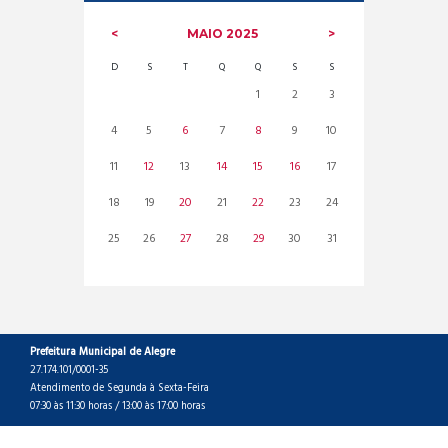
MAIO
2025
D
S
T
Q
Q
S
S
1
2
3
4
5
6
7
8
9
10
11
12
13
14
15
16
17
18
19
20
21
22
23
24
25
26
27
28
29
30
31
Prefeitura Municipal de Alegre
27.174.101/0001-35
Atendimento de Segunda à Sexta-Feira
07:30 às 11:30 horas / 13:00 às 17:00 horas