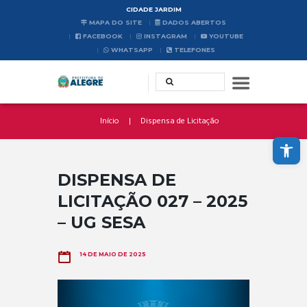
CIDADE JARDIM
MAPA DO SITE
DADOS ABERTOS
FACEBOOK
INSTAGRAM
YOUTUBE
WHATSAPP
TELEFONES
Início
Dispensa de Licitação
Abrir a barra de ferramentas
DISPENSA DE
LICITAÇÃO 027 – 2025
– UG SESA
14 DE MAIO DE 2025