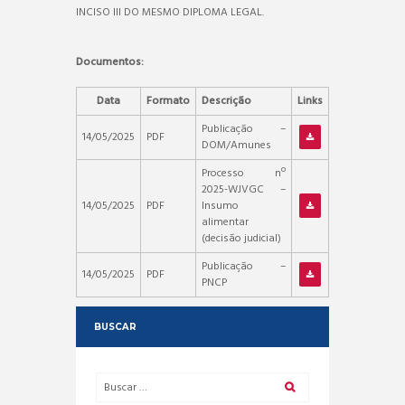
INCISO III DO MESMO DIPLOMA LEGAL.
Documentos:
Data
Formato
Descrição
Links
Publicação –
14/05/2025
PDF
DOM/Amunes
Processo nº
2025-WJVGC –
14/05/2025
PDF
Insumo
alimentar
(decisão judicial)
Publicação –
14/05/2025
PDF
PNCP
BUSCAR