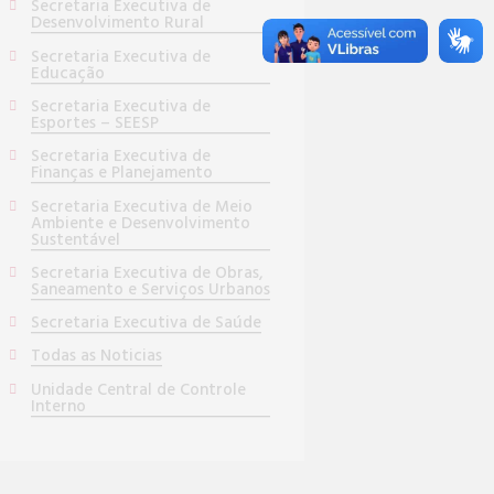
Secretaria Executiva de
Desenvolvimento Rural
Secretaria Executiva de
Educação
Secretaria Executiva de
Esportes – SEESP
Secretaria Executiva de
Finanças e Planejamento
Secretaria Executiva de Meio
Ambiente e Desenvolvimento
Sustentável
Secretaria Executiva de Obras,
Saneamento e Serviços Urbanos
Secretaria Executiva de Saúde
Todas as Noticias
Unidade Central de Controle
Interno