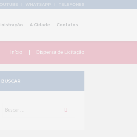
OUTUBE
WHATSAPP
TELEFONES
inistração
A Cidade
Contatos
Início
Dispensa de Licitação
BUSCAR