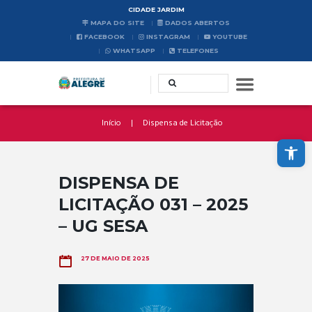
CIDADE JARDIM
MAPA DO SITE
DADOS ABERTOS
FACEBOOK
INSTAGRAM
YOUTUBE
WHATSAPP
TELEFONES
Início
Dispensa de Licitação
Abrir a barra de ferramentas
DISPENSA DE
LICITAÇÃO 031 – 2025
– UG SESA
27 DE MAIO DE 2025