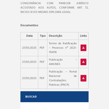
CONSONÂNCIA COM PARECER JURÍDICO
ACOSTADO AOS AUTOS, CONFORME ART. 72,
INCISO III DO MESMO DIPLOMA LEGAL.
Documentos:
Data
Tipo
Descrição
Links
Termo de Ratificação
27/05/2025
PDF
– Processo nº 2025-
70KP8
Publicação –
27/05/2025
PDF
AMUNES
Publicação – Portal
Nacional de
27/05/2025
PDF
Contratações
Públicas (PNCP)
BUSCAR