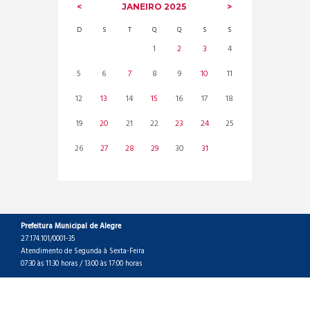
JANEIRO
2025
D
S
T
Q
Q
S
S
1
2
3
4
5
6
7
8
9
10
11
12
13
14
15
16
17
18
19
20
21
22
23
24
25
26
27
28
29
30
31
Prefeitura Municipal de Alegre
27.174.101/0001-35
Atendimento de Segunda à Sexta-Feira
07:30 às 11:30 horas / 13:00 às 17:00 horas