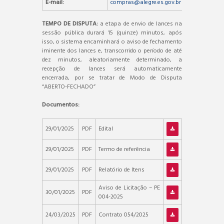
E-mail:
compras@alegre.es.gov.br
TEMPO DE DISPUTA:
a etapa de envio de lances na
sessão pública durará 15 (quinze) minutos, após
isso, o sistema encaminhará o aviso de fechamento
iminente dos lances e, transcorrido o período de até
dez minutos, aleatoriamente determinado, a
recepção de lances será automaticamente
encerrada, por se tratar de Modo de Disputa
“ABERTO-FECHADO”
Documentos:
29/01/2025
PDF
Edital
29/01/2025
PDF
Termo de referência
29/01/2025
PDF
Relatório de Itens
Aviso de Licitação – PE
30/01/2025
PDF
004-2025
24/03/2025
PDF
Contrato 054/2025