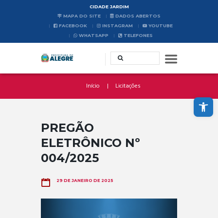
CIDADE JARDIM
MAPA DO SITE
DADOS ABERTOS
FACEBOOK
INSTAGRAM
YOUTUBE
WHATSAPP
TELEFONES
Início
Licitações
Abrir a barra de ferramentas
PREGÃO
ELETRÔNICO Nº
004/2025
29 DE JANEIRO DE 2025