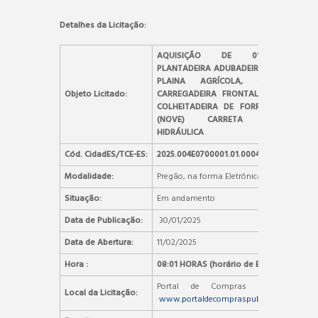
Detalhes da Licitação:
AQUISIÇÃO DE 01 (UMA)
PLANTADEIRA ADUBADEIRA, 01 (UMA)
PLAINA AGRÍCOLA, 01 (UMA)
Objeto Licitado:
CARREGADEIRA FRONTAL, 01 (UMA)
COLHEITADEIRA DE FORRAGENS, 09
(NOVE) CARRETA AGRÍCOLA
HIDRÁULICA
Cód. CidadES/TCE-ES:
2025.004E0700001.01.0004
Modalidade:
Pregão, na forma Eletrônica
Situação:
Em andamento
Data de Publicação:
30/01/2025
Data de Abertura:
11/02/2025
Hora :
08:01 HORAS (horário de Brasília)
Portal de Compras Públicas –
Local da Licitação:
www.portaldecompraspublicas.com.br