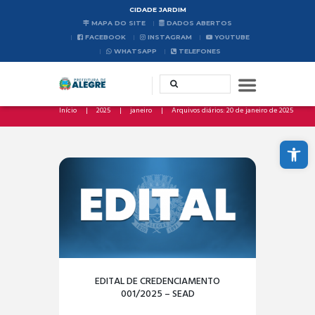
CIDADE JARDIM
MAPA DO SITE
DADOS ABERTOS
FACEBOOK
INSTAGRAM
YOUTUBE
WHATSAPP
TELEFONES
Início
2025
janeiro
Arquivos diários: 20 de janeiro de 2025
Abrir a barra de ferramentas
EDITAL DE CREDENCIAMENTO
001/2025 – SEAD