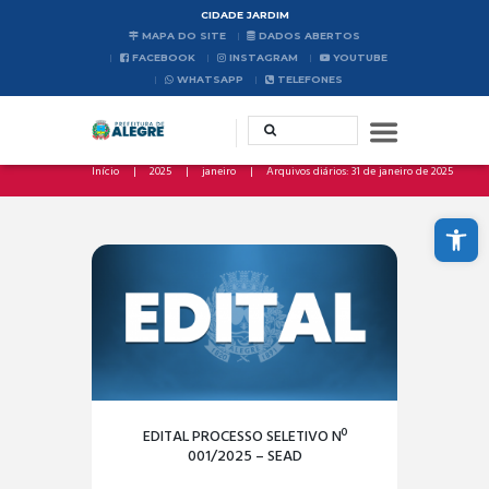
CIDADE JARDIM
MAPA DO SITE
DADOS ABERTOS
FACEBOOK
INSTAGRAM
YOUTUBE
WHATSAPP
TELEFONES
Início
2025
janeiro
Arquivos diários: 31 de janeiro de 2025
Abrir a barra de ferramentas
EDITAL PROCESSO SELETIVO Nº
001/2025 – SEAD