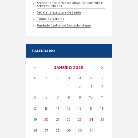
Secretaria Executiva de Obras, Saneamento e
Serviços Urbanos
Secretaria Executiva de Saúde
Todas as Noticias
Unidade Central de Controle Interno
CALENDARIO
JANEIRO
2025
D
S
T
Q
Q
S
S
1
2
3
4
5
6
7
8
9
10
11
12
13
14
15
16
17
18
19
20
21
22
23
24
25
26
27
28
29
30
31