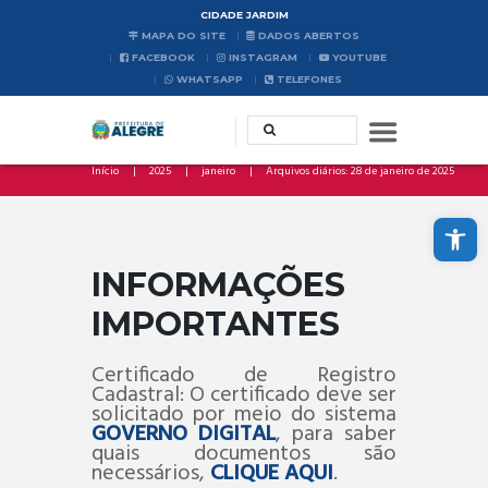
CIDADE JARDIM
MAPA DO SITE
DADOS ABERTOS
FACEBOOK
INSTAGRAM
YOUTUBE
WHATSAPP
TELEFONES
Início
2025
janeiro
Arquivos diários: 28 de janeiro de 2025
Abrir a barra de ferramentas
INFORMAÇÕES
IMPORTANTES
Certificado de Registro
Cadastral: O certificado deve ser
solicitado por meio do sistema
GOVERNO DIGITAL
, para saber
quais documentos são
necessários,
CLIQUE AQUI
.