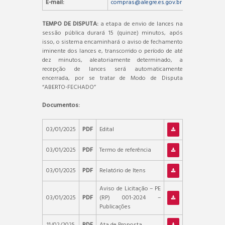
E-mail:
compras@alegre.es.gov.br
TEMPO DE DISPUTA:
a etapa de envio de lances na
sessão pública durará 15 (quinze) minutos, após
isso, o sistema encaminhará o aviso de fechamento
iminente dos lances e, transcorrido o período de até
dez minutos, aleatoriamente determinado, a
recepção de lances será automaticamente
encerrada, por se tratar de Modo de Disputa
“ABERTO-FECHADO”
Documentos:
03/01/2025
PDF
Edital
03/01/2025
PDF
Termo de referência
03/01/2025
PDF
Relatório de Itens
Aviso de Licitação – PE
03/01/2025
PDF
(RP) 001-2024 –
Publicações
11/02/2025
PDF
Ata de Proposta