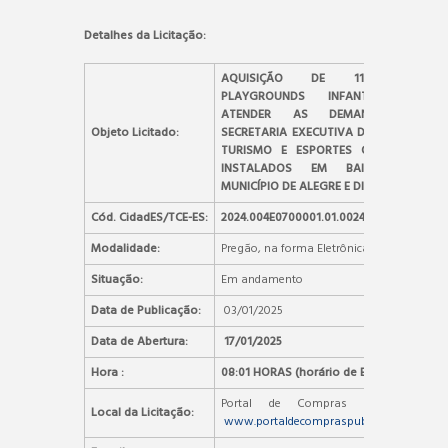
Detalhes da Licitação:
AQUISIÇÃO DE 11 (ONZE)
PLAYGROUNDS INFANTIS PARA
ATENDER AS DEMANDAS DA
Objeto Licitado:
SECRETARIA EXECUTIVA DE CULTURA,
TURISMO E ESPORTES QUE SERÃO
INSTALADOS EM BAIRROS DO
MUNICÍPIO DE ALEGRE E DISTRITOS
Cód. CidadES/TCE-ES:
2024.004E0700001.01.0024
Modalidade:
Pregão, na forma Eletrônica
Situação:
Em andamento
Data de Publicação:
03/01/2025
Data de Abertura:
17/01/2025
Hora :
08:01 HORAS (horário de Brasília)
Portal de Compras Públicas –
Local da Licitação:
www.portaldecompraspublicas.com.br