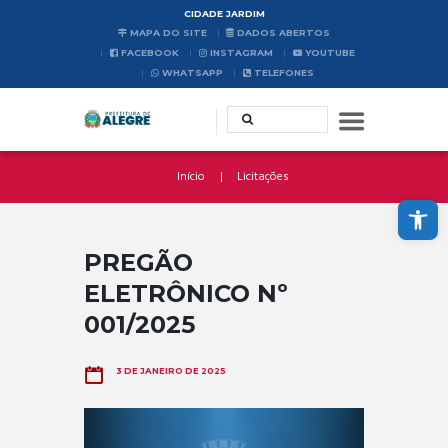
CIDADE JARDIM
MAPA DO SITE
DADOS ABERTOS
FACEBOOK
INSTAGRAM
YOUTUBE
WHATSAPP
TELEFONES
Início
Licitações
Abrir a barra de ferramentas
PREGÃO
ELETRÔNICO Nº
001/2025
3 DE JANEIRO DE 2025