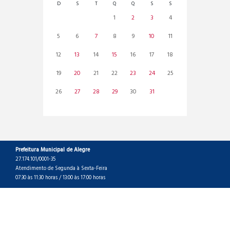
D
S
T
Q
Q
S
S
1
2
3
4
5
6
7
8
9
10
11
12
13
14
15
16
17
18
19
20
21
22
23
24
25
26
27
28
29
30
31
Prefeitura Municipal de Alegre
27.174.101/0001-35
Atendimento de Segunda à Sexta-Feira
07:30 às 11:30 horas / 13:00 às 17:00 horas