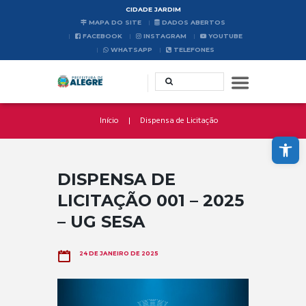
CIDADE JARDIM
MAPA DO SITE
DADOS ABERTOS
FACEBOOK
INSTAGRAM
YOUTUBE
WHATSAPP
TELEFONES
Início
Dispensa de Licitação
Abrir a barra de ferramentas
DISPENSA DE
LICITAÇÃO 001 – 2025
– UG SESA
24 DE JANEIRO DE 2025