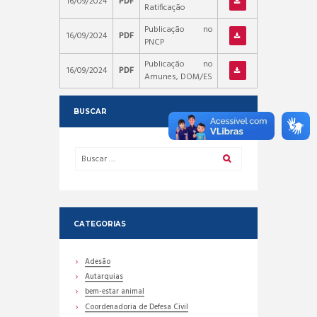
16/09/2024
PDF
Ratificação
Publicação no
16/09/2024
PDF
PNCP
Publicação no
16/09/2024
PDF
Amunes, DOM/ES
BUSCAR
CATEGORIAS
Adesão
Autarquias
bem-estar animal
Coordenadoria de Defesa Civil