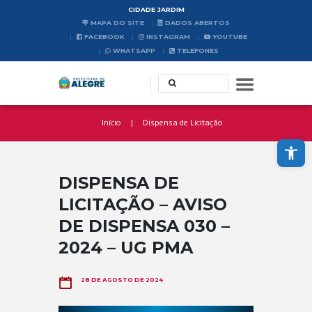
CIDADE JARDIM
MAPA DO SITE
DADOS ABERTOS
FACEBOOK
INSTAGRAM
YOUTUBE
WHATSAPP
TELEFONES
Início
Dispensa de Licitação
Abrir a barra de ferramentas
DISPENSA DE
LICITAÇÃO – AVISO
DE DISPENSA 030 –
2024 – UG PMA
28 DE AGOSTO DE 2024