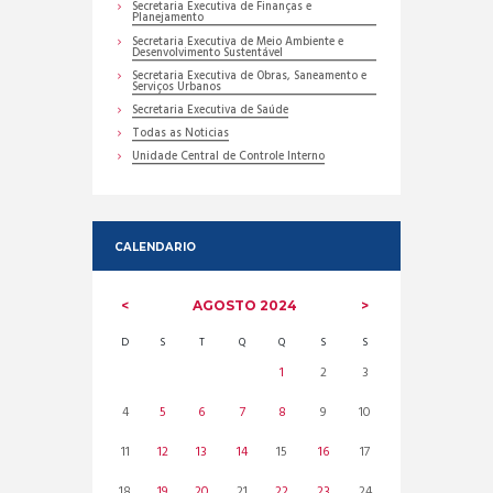
Secretaria Executiva de Finanças e
Planejamento
Secretaria Executiva de Meio Ambiente e
Desenvolvimento Sustentável
Secretaria Executiva de Obras, Saneamento e
Serviços Urbanos
Secretaria Executiva de Saúde
Todas as Noticias
Unidade Central de Controle Interno
CALENDARIO
AGOSTO
2024
D
S
T
Q
Q
S
S
1
2
3
4
5
6
7
8
9
10
11
12
13
14
15
16
17
18
19
20
21
22
23
24