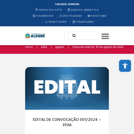
CIDADE JARDIM
MAPA DO SITE
DADOS ABERTOS
FACEBOOK
INSTAGRAM
YOUTUBE
WHATSAPP
TELEFONES
Início
2024
agosto
Arquivos diários: 16 de agosto de 2024
Abrir a barra de ferramentas
EDITAL DE CONVOCAÇÃO 001/2024 –
PDM