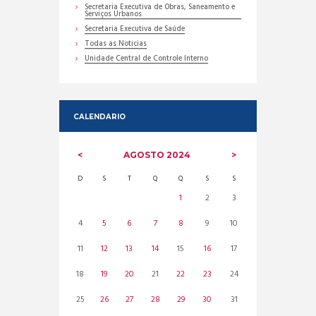
Secretaria Executiva de Obras, Saneamento e
Serviços Urbanos
Secretaria Executiva de Saúde
Todas as Noticias
Unidade Central de Controle Interno
CALENDARIO
AGOSTO
2024
D
S
T
Q
Q
S
S
1
2
3
4
5
6
7
8
9
10
11
12
13
14
15
16
17
18
19
20
21
22
23
24
25
26
27
28
29
30
31