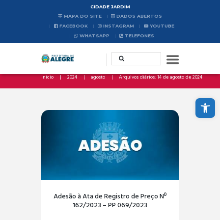
CIDADE JARDIM
MAPA DO SITE
DADOS ABERTOS
FACEBOOK
INSTAGRAM
YOUTUBE
WHATSAPP
TELEFONES
Início
2024
agosto
Arquivos diários: 14 de agosto de 2024
Abrir a barra de ferramentas
Adesão à Ata de Registro de Preço Nº
162/2023 – PP 069/2023