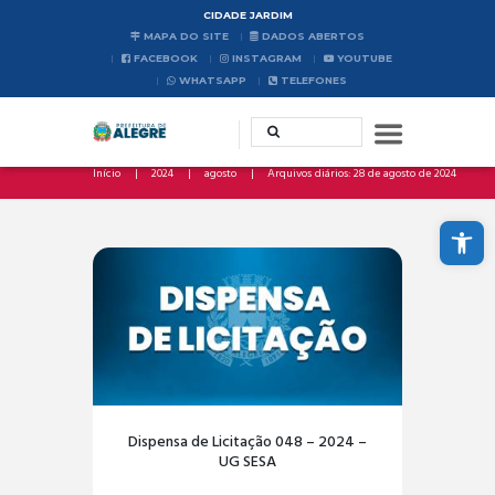
CIDADE JARDIM
MAPA DO SITE
DADOS ABERTOS
FACEBOOK
INSTAGRAM
YOUTUBE
WHATSAPP
TELEFONES
Início
2024
agosto
Arquivos diários: 28 de agosto de 2024
Abrir a barra de ferramentas
Dispensa de Licitação 048 – 2024 –
UG SESA