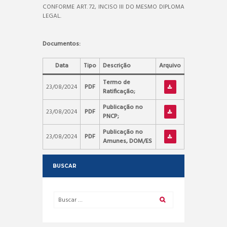
CONFORME ART. 72, INCISO III DO MESMO DIPLOMA
LEGAL.
Documentos:
Data
Tipo
Descrição
Arquivo
Termo de
23/08/2024
PDF
Ratificação;
Publicação no
23/08/2024
PDF
PNCP;
Publicação no
23/08/2024
PDF
Amunes, DOM/ES
BUSCAR