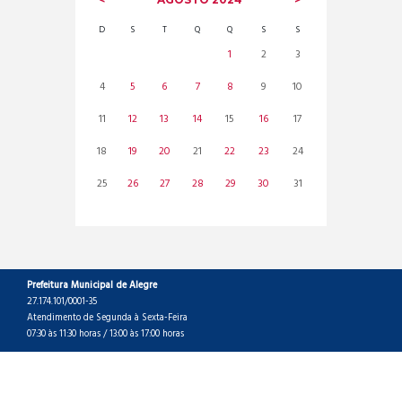
D
S
T
Q
Q
S
S
1
2
3
4
5
6
7
8
9
10
11
12
13
14
15
16
17
18
19
20
21
22
23
24
25
26
27
28
29
30
31
Prefeitura Municipal de Alegre
27.174.101/0001-35
Atendimento de Segunda à Sexta-Feira
07:30 às 11:30 horas / 13:00 às 17:00 horas