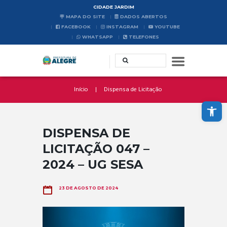
CIDADE JARDIM
MAPA DO SITE
DADOS ABERTOS
FACEBOOK
INSTAGRAM
YOUTUBE
WHATSAPP
TELEFONES
Início
Dispensa de Licitação
Abrir a barra de ferramentas
DISPENSA DE
LICITAÇÃO 047 –
2024 – UG SESA
23 DE AGOSTO DE 2024