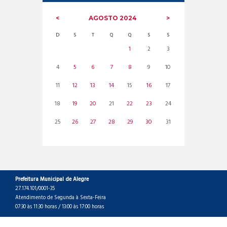
AGOSTO
2024
D
S
T
Q
Q
S
S
1
2
3
4
5
6
7
8
9
10
11
12
13
14
15
16
17
18
19
20
21
22
23
24
25
26
27
28
29
30
31
Prefeitura Municipal de Alegre
27.174.101/0001-35
Atendimento de Segunda à Sexta-Feira
07:30 às 11:30 horas / 13:00 às 17:00 horas