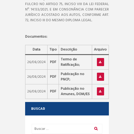
FULCRO NO ARTIGO 75, INCISO VIII DA LEI FEDERAL
Nº. 14.133/2021, E EM CONSONÂNCIA COM PARECER
JURÍDICO ACOSTADO AOS AUTOS, CONFORME ART.
72, INCISO III DO MESMO DIPLOMA LEGAL.
Documentos:
Data
Tipo
Descrição
Arquivo
Termo de
26/08/2024
PDF
Ratificação;
Publicação no
26/08/2024
PDF
PNCP;
Publicação no
26/08/2024
PDF
Amunes, DOM/ES
BUSCAR