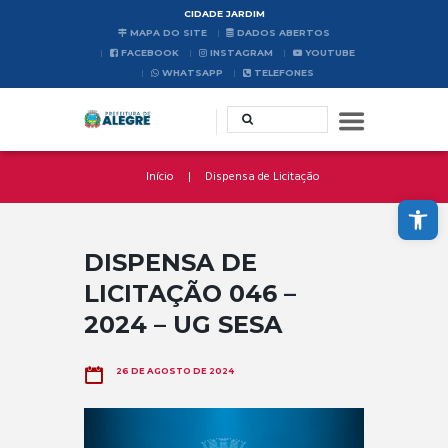
CIDADE JARDIM
MAPA DO SITE
DADOS ABERTOS
FACEBOOK
INSTAGRAM
YOUTUBE
WHATSAPP
TELEFONES
Início
Dispensa de Licitação
Abrir a barra de ferramentas
DISPENSA DE
LICITAÇÃO 046 –
2024 – UG SESA
26 DE AGOSTO DE 2024