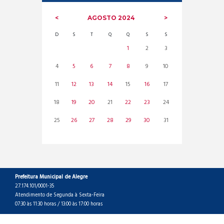
AGOSTO
2024
D
S
T
Q
Q
S
S
1
2
3
4
5
6
7
8
9
10
11
12
13
14
15
16
17
18
19
20
21
22
23
24
25
26
27
28
29
30
31
Prefeitura Municipal de Alegre
27.174.101/0001-35
Atendimento de Segunda à Sexta-Feira
07:30 às 11:30 horas / 13:00 às 17:00 horas