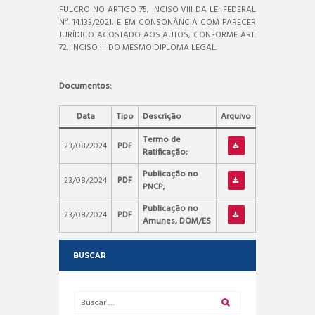
FULCRO NO ARTIGO 75, INCISO VIII DA LEI FEDERAL
Nº. 14.133/2021, E EM CONSONÂNCIA COM PARECER
JURÍDICO ACOSTADO AOS AUTOS, CONFORME ART.
72, INCISO III DO MESMO DIPLOMA LEGAL.
Documentos:
Data
Tipo
Descrição
Arquivo
Termo de
23/08/2024
PDF
Ratificação;
Publicação no
23/08/2024
PDF
PNCP;
Publicação no
23/08/2024
PDF
Amunes, DOM/ES
BUSCAR