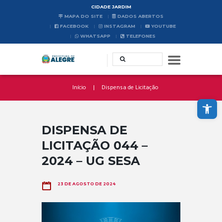
CIDADE JARDIM
MAPA DO SITE
DADOS ABERTOS
FACEBOOK
INSTAGRAM
YOUTUBE
WHATSAPP
TELEFONES
Início
Dispensa de Licitação
Abrir a barra de ferramentas
DISPENSA DE
LICITAÇÃO 044 –
2024 – UG SESA
23 DE AGOSTO DE 2024