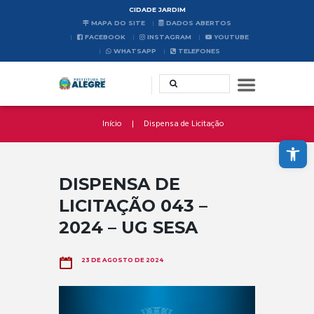
CIDADE JARDIM
MAPA DO SITE
DADOS ABERTOS
FACEBOOK
INSTAGRAM
YOUTUBE
WHATSAPP
TELEFONES
Início
Dispensa de Licitação
Abrir a barra de ferramentas
DISPENSA DE
LICITAÇÃO 043 –
2024 – UG SESA
23 DE AGOSTO DE 2024