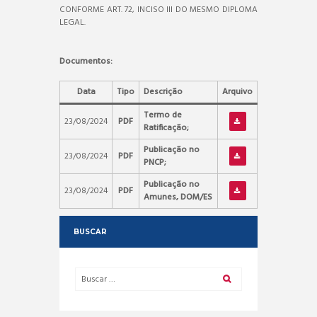
CONFORME ART. 72, INCISO III DO MESMO DIPLOMA
LEGAL.
Documentos:
Data
Tipo
Descrição
Arquivo
Termo de
23/08/2024
PDF
Ratificação;
Publicação no
23/08/2024
PDF
PNCP;
Publicação no
23/08/2024
PDF
Amunes, DOM/ES
BUSCAR