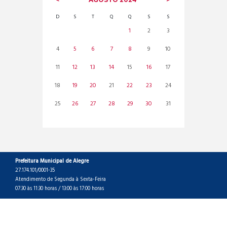
D
S
T
Q
Q
S
S
1
2
3
4
5
6
7
8
9
10
11
12
13
14
15
16
17
18
19
20
21
22
23
24
25
26
27
28
29
30
31
Prefeitura Municipal de Alegre
27.174.101/0001-35
Atendimento de Segunda à Sexta-Feira
07:30 às 11:30 horas / 13:00 às 17:00 horas