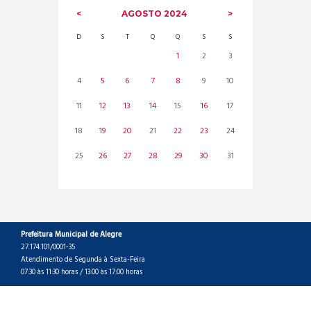
AGOSTO
2024
D
S
T
Q
Q
S
S
1
2
3
4
5
6
7
8
9
10
11
12
13
14
15
16
17
18
19
20
21
22
23
24
25
26
27
28
29
30
31
Prefeitura Municipal de Alegre
27.174.101/0001-35
Atendimento de Segunda à Sexta-Feira
07:30 às 11:30 horas / 13:00 às 17:00 horas