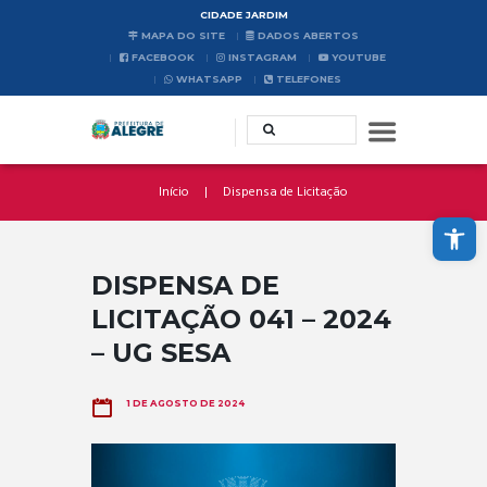
CIDADE JARDIM
MAPA DO SITE
DADOS ABERTOS
FACEBOOK
INSTAGRAM
YOUTUBE
WHATSAPP
TELEFONES
Início
Dispensa de Licitação
Abrir a barra de ferramentas
DISPENSA DE
LICITAÇÃO 041 – 2024
– UG SESA
1 DE AGOSTO DE 2024