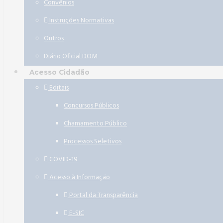
Convênios
Instruções Normativas
Outros
Diário Oficial DOM
Acesso Cidadão
Editais
Concursos Públicos
Chamamento Público
Processos Seletivos
COVID-19
Acesso à Informação
Portal da Transparência
E-SIC