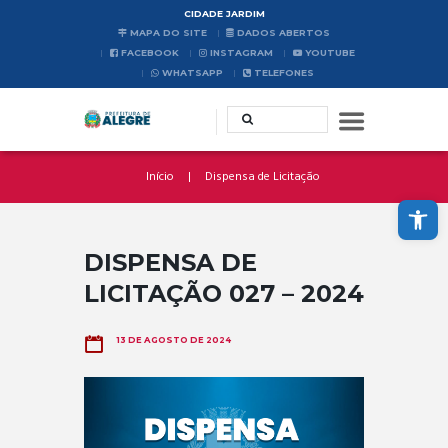
CIDADE JARDIM
MAPA DO SITE
DADOS ABERTOS
FACEBOOK
INSTAGRAM
YOUTUBE
WHATSAPP
TELEFONES
Início
Dispensa de Licitação
Abrir a barra de ferramentas
DISPENSA DE
LICITAÇÃO 027 – 2024
13 DE AGOSTO DE 2024