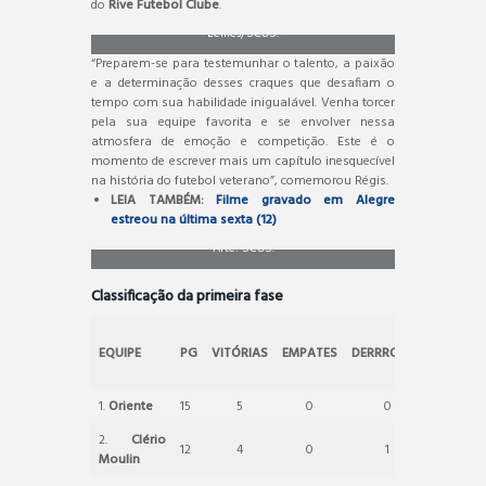
Torcedores têm marcado presença. Foto: Gabriel
do
Rive Futebol Clube
.
Lemes/SCOS.
“Preparem-se para testemunhar o talento, a paixão
e a determinação desses craques que desafiam o
tempo com sua habilidade inigualável. Venha torcer
pela sua equipe favorita e se envolver nessa
atmosfera de emoção e competição. Este é o
momento de escrever mais um capítulo inesquecível
na história do futebol veterano”, comemorou Régis.
LEIA TAMBÉM:
Filme gravado em Alegre
estreou na última sexta (12)
Arte: SCOS.
Classificação da primeira fase
SALDO
EQUIPE
PG
VITÓRIAS
EMPATES
DERRROTAS
DE
GOLS
1.
Oriente
15
5
0
0
22
2.
Clério
12
4
0
1
8
Moulin