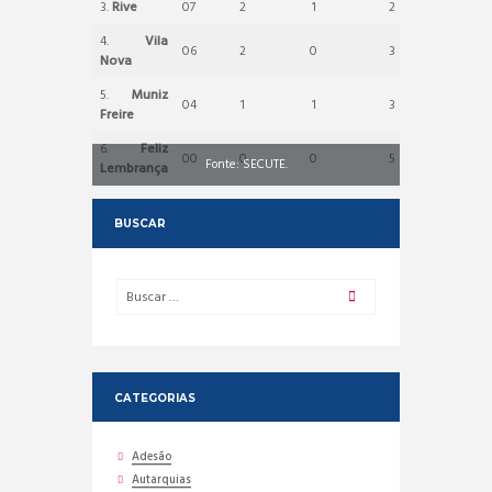
3.
Rive
07
2
1
2
5
4.
Vila
06
2
0
3
– 6
Nova
5.
Muniz
04
1
1
3
– 4
Freire
6.
Feliz
00
0
0
5
– 27
Fonte: SECUTE.
Lembrança
BUSCAR
CATEGORIAS
Adesão
Autarquias