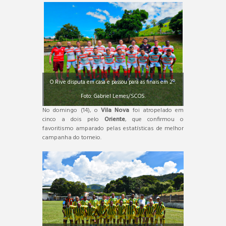
O Rive disputa em casa e passou para as finais em 2º.
Foto: Gabriel Lemes/SCOS.
No domingo (14), o
Vila Nova
foi atropelado em
cinco a dois pelo
Oriente
, que confirmou o
favoritismo amparado pelas estatísticas de melhor
campanha do torneio.