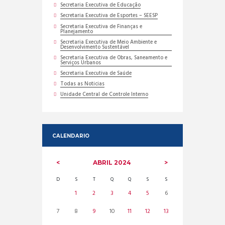
Secretaria Executiva de Educação
Secretaria Executiva de Esportes – SEESP
Secretaria Executiva de Finanças e
Planejamento
Secretaria Executiva de Meio Ambiente e
Desenvolvimento Sustentável
Secretaria Executiva de Obras, Saneamento e
Serviços Urbanos
Secretaria Executiva de Saúde
Todas as Noticias
Unidade Central de Controle Interno
CALENDARIO
ABRIL
2024
D
S
T
Q
Q
S
S
1
2
3
4
5
6
7
8
9
10
11
12
13