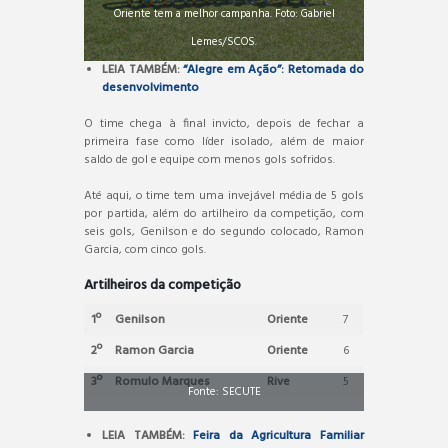
Oriente tem a melhor campanha. Foto: Gabriel
Lemes/SCOS.
LEIA TAMBÉM:
“Alegre em Ação”: Retomada do
desenvolvimento
O time chega à final invicto, depois de fechar a
primeira fase como líder isolado, além de maior
saldo de gol e equipe com menos gols sofridos.
Até aqui, o time tem uma invejável média de 5 gols
por partida, além do artilheiro da competição, com
seis gols, Genilson e do segundo colocado, Ramon
Garcia, com cinco gols.
Artilheiros da competição
1º
Genilson
Oriente
7
2º
Ramon Garcia
Oriente
6
3º
Romulo Marques
Rive
5
Fonte: SECUTE
LEIA TAMBÉM:
Feira da Agricultura Familiar