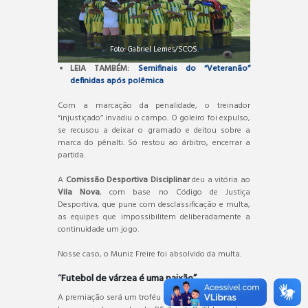
Foto: Gabriel Lemes/SCOS.
LEIA TAMBÉM:
Semifinais do “Veteranão”
definidas após polêmica
Com a marcação da penalidade, o treinador
“injustiçado” invadiu o campo. O goleiro foi expulso,
se recusou a deixar o gramado e deitou sobre a
marca do pênalti. Só restou ao árbitro, encerrar a
partida.
A
Comissão Desportiva Disciplinar
deu a vitória ao
Vila Nova
, com base no Código de Justiça
Desportiva, que pune com desclassificação e multa,
as equipes que impossibilitem deliberadamente a
continuidade um jogo.
Nosse caso, o Muniz Freire foi absolvido da multa.
“
Futebol de várzea é uma paixão”
A premiação será um troféu e 25 medalhas para o 1°