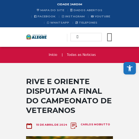
CIDADE JARDIM
MAPA DO SITE
DADOS ABERTOS
FACEBOOK
INSTAGRAM
YOUTUBE
WHATSAPP
TELEFONES
Início
Todas as Noticias
Abrir a barra de ferramentas
RIVE E ORIENTE
DISPUTAM A FINAL
DO CAMPEONATO DE
VETERANOS
CARLOS MOBUTTO
15 DE ABRIL DE 2024