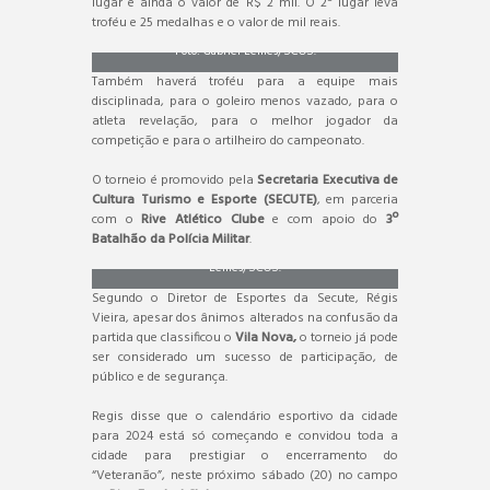
lugar e ainda o valor de R$ 2 mil. O 2º lugar leva
troféu e 25 medalhas e o valor de mil reais.
Foto: Gabriel Lemes/SCOS.
Também haverá troféu para a equipe mais
disciplinada, para o goleiro menos vazado, para o
atleta revelação, para o melhor jogador da
competição e para o artilheiro do campeonato.
O torneio é promovido pela
Secretaria Executiva de
Cultura Turismo e Esporte (SECUTE)
, em parceria
Oriente ganhou a primeira partida com uma goleada
com o
Rive Atlético Clube
e com apoio do
3º
de 11 a zero, no Espera Feliz. Foto: Gabriel
Batalhão da Polícia Militar
.
Lemes/SCOS.
Segundo o Diretor de Esportes da Secute, Régis
Vieira, apesar dos ânimos alterados na confusão da
partida que classificou o
Vila Nova,
o torneio já pode
ser considerado um sucesso de participação, de
público e de segurança.
Regis disse que o calendário esportivo da cidade
para 2024 está só começando e convidou toda a
cidade para prestigiar o encerramento do
“Veteranão”, neste próximo sábado (20) no campo