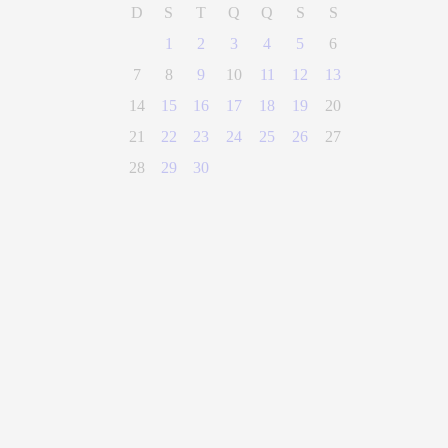
D
S
T
Q
Q
S
S
1
2
3
4
5
6
7
8
9
10
11
12
13
14
15
16
17
18
19
20
21
22
23
24
25
26
27
28
29
30
(28) 3300-0100
Parque Getúlio Vargas, n° 01, Centro
Alegre - Espírito Santo
CEP 29500-000