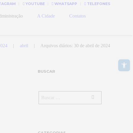
TAGRAM
YOUTUBE
WHATSAPP
TELEFONES
ministração
A Cidade
Contatos
2024
abril
Arquivos diários: 30 de abril de 2024
Abrir a barra de ferramentas
BUSCAR
CATEGORIAS