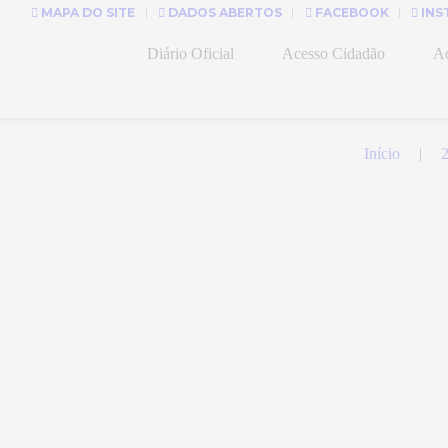
MAPA DO SITE
DADOS ABERTOS
FACEBOOK
INS
Diário Oficial
Acesso Cidadão
Ad
Início