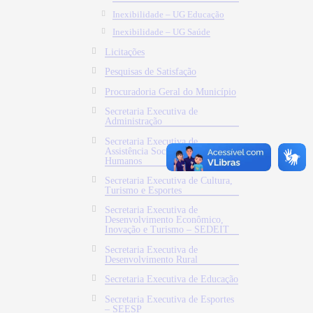
Inexibilidade – UG Educação
Inexibilidade – UG Saúde
Licitações
Pesquisas de Satisfação
Procuradoria Geral do Município
Secretaria Executiva de
Administração
Secretaria Executiva de
Assistência Social e Direitos
Humanos
Secretaria Executiva de Cultura,
Turismo e Esportes
Secretaria Executiva de
Desenvolvimento Econômico,
Inovação e Turismo – SEDEIT
Secretaria Executiva de
Desenvolvimento Rural
Secretaria Executiva de Educação
Secretaria Executiva de Esportes
– SEESP