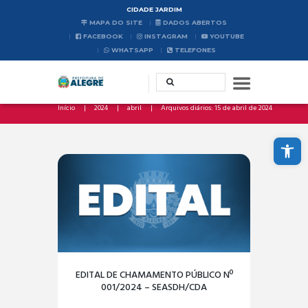
CIDADE JARDIM
MAPA DO SITE
DADOS ABERTOS
FACEBOOK
INSTAGRAM
YOUTUBE
WHATSAPP
TELEFONES
Início
2024
abril
Arquivos diários: 15 de abril de 2024
Abrir a barra de ferramentas
EDITAL DE CHAMAMENTO PÚBLICO Nº
001/2024 – SEASDH/CDA