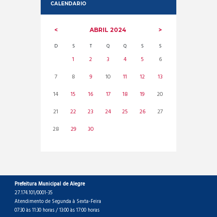
CALENDARIO
ABRIL
2024
D
S
T
Q
Q
S
S
1
2
3
4
5
6
7
8
9
10
11
12
13
14
15
16
17
18
19
20
21
22
23
24
25
26
27
28
29
30
Prefeitura Municipal de Alegre
27.174.101/0001-35
Atendimento de Segunda à Sexta-Feira
07:30 às 11:30 horas / 13:00 às 17:00 horas