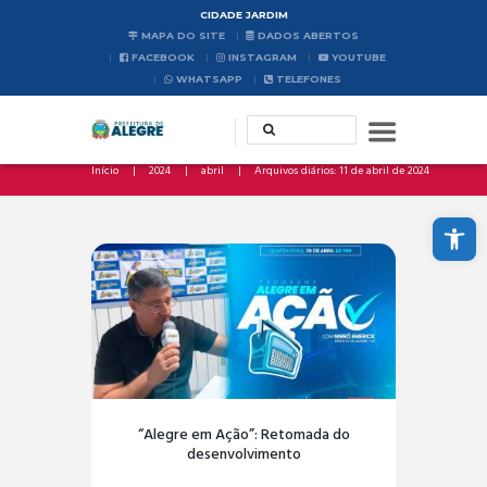
CIDADE JARDIM
MAPA DO SITE
DADOS ABERTOS
FACEBOOK
INSTAGRAM
YOUTUBE
WHATSAPP
TELEFONES
Início
2024
abril
Arquivos diários: 11 de abril de 2024
Abrir a barra de ferramentas
“Alegre em Ação”: Retomada do
desenvolvimento