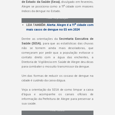
de Estado da Saúde (Sesa)
, divulgado em fevereiro,
Alegre se posiciona como a 11ª cidade com maiores
índices da dengue no Estado.
Foto: Reprodução.
LEIA TAMBÉM:
Alerta: Alegre é a 11ª cidade com
mais casos de dengue no ES em 2024
Dentre as orientações da
Secretaria Executiva de
Saúde (SESA)
, para que as estatísticas das chuvas
não se tornem ainda mais desoladoras, que
começaram por pedir qua a população evitasse o
contato direto com a água das enchentes, a
Diretoria de Vigilância em Saúde de Alegre deu dicas
para combater o mosuito transmissor da dengue.
Um das formas de reduzir os cosaso de dengue na
cidade é cuidndo da caixa dágua.
Veja a orientação da SESA de como limpar a caixa
d’água e acompanhe os canais oficiais de
informação da Prefeitura de Alegre para preservar a
sua saúde.
Arte: SCOS.