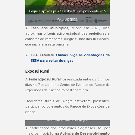
Alegre é apoiada pela Casa dos Munícipios, desde 2023.
Foto: ADERES.
A
Casa dos Municípios
, criada em 2023, visa
aproximar o Legislativo estadual das prefeituras e
câmaras de vereadores. Alegre é uma das 18 cidades,
que iniciaram esta parceria.
LEIA TAMBÉM:
Chuvas: Siga as orientações da
SESA para evitar doenças
Exposul Rural
A
Feira Exposul Rural
foi realizada entre os últimos
dias 4 e 7 de abril, no Centro de Eventos do Parque de
Exposições de Cachoeiro de Itapemirim.
Produtores rurais de Alegre estiveram presentes,
Exposul Rural é uma realização da Prefeitura de
participando do eventos do Parque de Exposições da
Cachoeiro em parceria com o Sindicato Rural do
cidade.
Município. Foto: Divulgação.
A participação dos produtores alegrenses foi por
meio de inscrição na
Agência de Desenvolvimento