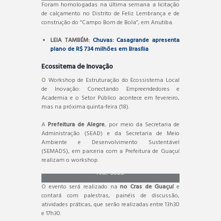
Foram homologadas na última semana a licitação
de calçamento no Distrito de Feliz Lembrança e de
construção do “Campo Bom de Bola”, em Anutiba.
LEIA TAMBÉM:
Chuvas: Casagrande apresenta
plano de R$ 734 milhões em Brasília
Ecossitema de Inovação
O Workshop de Estruturação do Ecossistema Local
de Inovação: Conectando Empreendedores e
Academia e o Setor Público acontece em fevereiro,
mas na próxima quinta-feira (18).
A
Prefeitura de Alegre
, por meio da Secretaria de
Administração (SEAD) e da Secretaria de Meio
Ambiente e Desenvolvimento Sustentável
(SEMADS), em parceria com a Prefeitura de Guaçuí
realizam o workshop.
Arte: SCOS.
O evento será realizado na
no Cras de Guaçuí
e
contará com palestras, painéis de discussão,
atividades práticas, que serão realizadas entre 13h30
e 17h30.