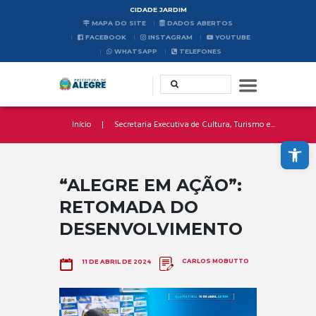
CIDADE JARDIM
MAPA DO SITE
DADOS ABERTOS
FACEBOOK
INSTAGRAM
YOUTUBE
WHATSAPP
TELEFONES
Início
Secretaria Executiva de Cultura, Turismo e...
Abrir a barra de ferramentas
“ALEGRE EM AÇÃO”:
RETOMADA DO
DESENVOLVIMENTO
CARLOS MOBUTTO
11 DE ABRIL DE 2024