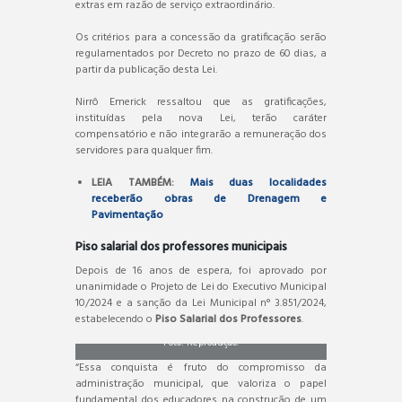
extras em razão de serviço extraordinário.
Os critérios para a concessão da gratificação serão
regulamentados por Decreto no prazo de 60 dias, a
partir da publicação desta Lei.
Nirrô Emerick ressaltou que as gratificações,
instituídas pela nova Lei, terão caráter
compensatório e não integrarão a remuneração dos
servidores para qualquer fim.
LEIA TAMBÉM:
Mais duas localidades
receberão obras de Drenagem e
Pavimentação
Piso salarial dos professores municipais
Depois de 16 anos de espera, foi aprovado por
unanimidade o Projeto de Lei do Executivo Municipal
10/2024 e a sanção da Lei Municipal n° 3.851/2024,
estabelecendo o
Piso Salarial dos Professores
.
Foto: Reprodução.
“Essa conquista é fruto do compromisso da
administração municipal, que valoriza o papel
fundamental dos educadores na construção de um