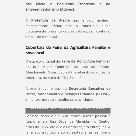
das Micro e Pequenas Empresas e do
Empreendedorismo (Aderes)
.
A
Prefeitura de Alegre
não enviou nenhum
representante oficial, pois o município ainda
precisava da presença dos servidores, por conta do
efeitos do temporal.
Cobertura da Feira da Agricultura Familiar e
novo local
O espaço original da
Feira da Agricultura Familiar,
na Rua Major Quintino, ao lado do Pronto-
Atendimento Municipal, está recebendo as obras de
cobertura, no valor de R$ 2,5 milhões.
A expectativa é que da
Secretaria Executiva de
Obras, Saneamento e Serviços Urbanos (SEOSU)
,
Obras de cobertura da Feira da Agricultura Familiar
em oitos meses o trabalho seja concluído.
devem durar oito meses. Foto: Victor Guerra/SCOS.
Por isso, desde o dia 15 de março, a feira passou a
funcionar na Rua Oscar de Almeida, no Centro,
atrás do INSS, até que as obras sejam entregues. A
feira agora funciona só às sextas-feiras, sempre a