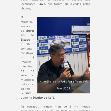
localidades rurais, que foram prejudicados pelas
chuvas,
No
relatório,
enviado
ao
Gover
no do
Estado
n
a última
semana,
constava
m 18
imóveis
interditad
os na
sede do
município
Nirrô Emerick na Rádio Fama Alegre FM.
, dois no
Foto: SCOS.
distrito
de
Rive
e
outro no
Distrito de Café
.
Os estragos incluem mais de 6 mil metros