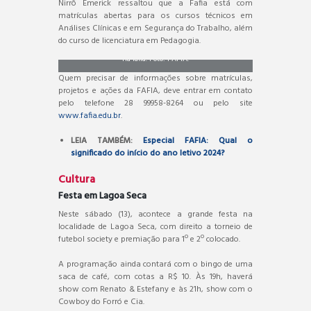
Nirrô Emerick ressaltou que a Fafia está com
matrículas abertas para os cursos técnicos em
Análises Clínicas e em Segurança do Trabalho, além
Ano Letivo de 2024 começou repleto de expectativas
do curso de licenciatura em Pedagogia.
na fafia. Foto: FAFIA.
Quem precisar de informações sobre matrículas,
projetos e ações da FAFIA, deve entrar em contato
pelo telefone 28 99958-8264 ou pelo site
www.fafia.edu.br
.
LEIA TAMBÉM:
Especial FAFIA: Qual o
significado do início do ano letivo 2024?
Cultura
Festa em Lagoa Seca
Neste sábado (13), acontece a grande festa na
localidade de Lagoa Seca, com direito a torneio de
futebol society e premiação para 1º e 2º colocado.
A programação ainda contará com o bingo de uma
saca de café, com cotas a R$ 10. Às 19h, haverá
show com Renato & Estefany e às 21h, show com o
Cowboy do Forró e Cia.