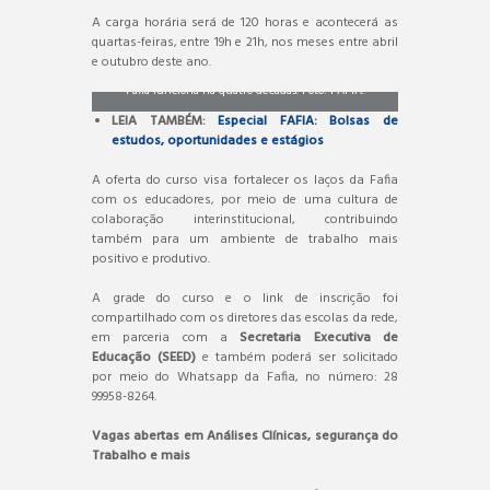
A carga horária será de 120 horas e acontecerá as
quartas-feiras, entre 19h e 21h, nos meses entre abril
e outubro deste ano.
Fafia funciona há quatro décadas. Foto: FAFIA.
LEIA TAMBÉM:
Especial FAFIA: Bolsas de
estudos, oportunidades e estágios
A oferta do curso visa fortalecer os laços da Fafia
com os educadores, por meio de uma cultura de
colaboração interinstitucional, contribuindo
também para um ambiente de trabalho mais
positivo e produtivo.
A grade do curso e o link de inscrição foi
compartilhado com os diretores das escolas da rede,
em parceria com a
Secretaria Executiva de
Educação (SEED)
e também poderá ser solicitado
por meio do Whatsapp da Fafia, no número: 28
99958-8264.
Vagas abertas em Análises Clínicas, segurança do
Trabalho e mais