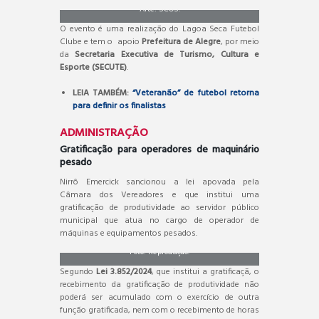
Arte: SCOS.
O evento é uma realização do Lagoa Seca Futebol
Clube e tem o apoio
Prefeitura de Alegre
, por meio
da
Secretaria Executiva de Turismo, Cultura e
Esporte (SECUTE)
.
LEIA TAMBÉM:
“Veteranão” de futebol retorna
para definir os finalistas
ADMINISTRAÇÃO
Gratificação para operadores de maquinário
pesado
Nirrô Emercick sancionou a lei apovada pela
Câmara dos Vereadores e que institui uma
gratificação de produtividade ao servidor público
municipal que atua no cargo de operador de
máquinas e equipamentos pesados.
Foto: Reprodução.
Segundo
Lei 3.852/2024
, que institui a gratificaçã, o
recebimento da gratificação de produtividade não
poderá ser acumulado com o exercício de outra
função gratificada, nem com o recebimento de horas