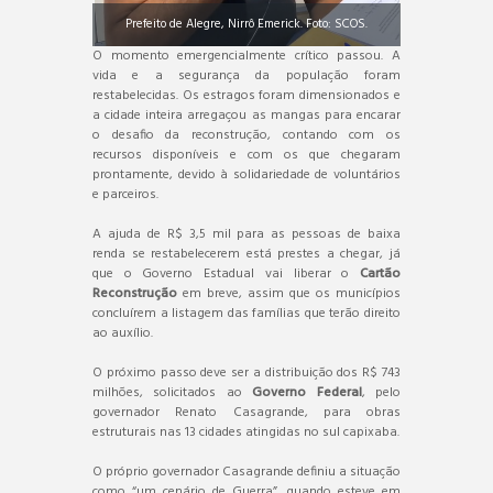
Prefeito de Alegre, Nirrô Emerick. Foto: SCOS.
O momento emergencialmente crítico passou. A
vida e a segurança da população foram
restabelecidas. Os estragos foram dimensionados e
a cidade inteira arregaçou as mangas para encarar
o desafio da reconstrução, contando com os
recursos disponíveis e com os que chegaram
prontamente, devido à solidariedade de voluntários
e parceiros.
A ajuda de R$ 3,5 mil para as pessoas de baixa
renda se restabelecerem está prestes a chegar, já
que o Governo Estadual vai liberar o
Cartão
Reconstrução
em breve, assim que os municípios
concluírem a listagem das famílias que terão direito
ao auxílio.
O próximo passo deve ser a distribuição dos R$ 743
milhões, solicitados ao
Governo Federal
, pelo
governador Renato Casagrande, para obras
estruturais nas 13 cidades atingidas no sul capixaba.
O próprio governador Casagrande definiu a situação
como “um cenário de Guerra”, quando esteve em