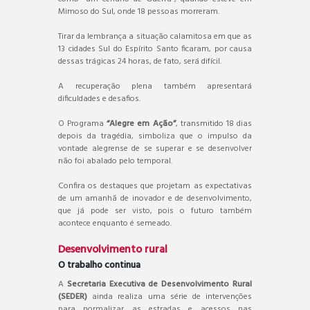
Mimoso do Sul, onde 18 pessoas morreram.
Tirar da lembrança a situação calamitosa em que as
13 cidades Sul do Espírito Santo ficaram, por causa
dessas trágicas 24 horas, de fato, será difícil.
A recuperação plena também apresentará
dificuldades e desafios.
O Programa
“Alegre em Ação”
, transmitido 18 dias
depois da tragédia, simboliza que o impulso da
vontade alegrense de se superar e se desenvolver
não foi abalado pelo temporal.
Confira os destaques que projetam as expectativas
de um amanhã de inovador e de desenvolvimento,
que já pode ser visto, pois o futuro também
acontece enquanto é semeado.
Desenvolvimento rural
O trabalho continua
A
Secretaria Executiva de Desenvolvimento Rural
(SEDER)
ainda realiza uma série de intervenções
para normalizar as estradas e acessos nas