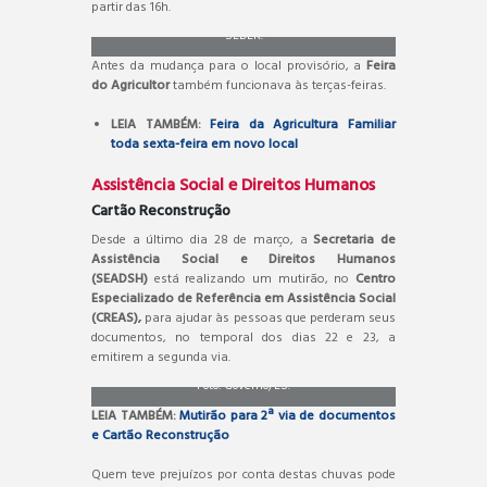
Feira funciona provisoriamente em outro local. Foto:
partir das 16h.
SEDER.
Antes da mudança para o local provisório, a
Feira
do Agricultor
também funcionava às terças-feiras.
LEIA TAMBÉM:
Feira da Agricultura Familiar
toda sexta-feira em novo local
Assistência Social e Direitos Humanos
Cartão Reconstrução
Desde a último dia 28 de março, a
Secretaria de
Assistência Social e Direitos Humanos
(SEADSH)
está realizando um mutirão, no
Centro
Especializado de Referência em Assistência Social
(CREAS),
para ajudar às pessoas que perderam seus
documentos, no temporal dos dias 22 e 23, a
O auxílio teve um valor reajustado para R$ 3,5 mil.
emitirem a segunda via.
Foto: Governo/ES.
LEIA TAMBÉM:
Mutirão para 2ª via de documentos
e Cartão Reconstrução
Quem teve prejuízos por conta destas chuvas pode