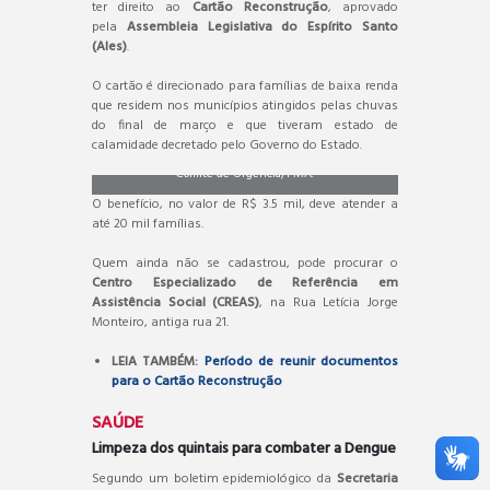
ter direito ao
Cartão Reconstrução
, aprovado
pela
Assembleia Legislativa do Espírito Santo
(Ales)
.
O cartão é direcionado para famílias de baixa renda
que residem nos municípios atingidos pelas chuvas
do final de março e que tiveram estado de
Muitos pontos da cidade ficaram embaixo d’água. Foto:
calamidade decretado pelo Governo do Estado.
Comitê de Urgência/PMA.
O benefício, no valor de R$ 3.5 mil, deve atender a
até 20 mil famílias.
Quem ainda não se cadastrou, pode procurar o
Centro Especializado de Referência em
Assistência Social (CREAS)
, na Rua Letícia Jorge
Monteiro, antiga rua 21.
LEIA TAMBÉM:
Período de reunir documentos
para o Cartão Reconstrução
SAÚDE
Limpeza dos quintais para combater a Dengue
Segundo um boletim epidemiológico da
Secretaria