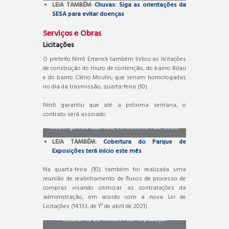
LEIA TAMBÉM:
Chuvas: Siga as orientações da
SESA para evitar doenças
Serviços e Obras
Licitações
O prefeito Nirrô Emerick também listou as licitações
de construção do muro de contenção, do bairro Bilau
e do bairro Clério Moulin, que seriam homologadas
no dia da trasmissão, quarta-feira (10).
Nirrô garantiu que até a próxima semana, o
Área social do campo de futebol society de Clério
contrato será assinado.
Moulin ganhou cobertura, em fevereiro. Foto: SCOS.
LEIA TAMBÉM:
Cobertura do Parque de
Exposições terá início este mês
Na quarta-feira (10) também foi realizada uma
reunião de realinhamento de fluxos de processo de
compras visando otimizar as contratações da
administração, em acordo com a nova Lei de
Obras de cobertura do
Parque de Exposições
Licitações (14.133, de 1º de abril de 2021).
custarão R$ 8,3 milhões. Foto: Reprodução.