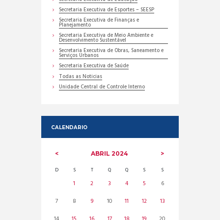
Secretaria Executiva de Esportes – SEESP
Secretaria Executiva de Finanças e
Planejamento
Secretaria Executiva de Meio Ambiente e
Desenvolvimento Sustentável
Secretaria Executiva de Obras, Saneamento e
Serviços Urbanos
Secretaria Executiva de Saúde
Todas as Noticias
Unidade Central de Controle Interno
CALENDARIO
ABRIL
2024
D
S
T
Q
Q
S
S
1
2
3
4
5
6
7
8
9
10
11
12
13
14
15
16
17
18
19
20