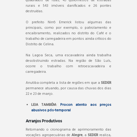
quadrados de ruas, 45 quilômetros de estradas
rurais e 543 imóveis danificados e 26 pontes
destruídas.
O prefeito Nirrô Emerick listou algumas das
principais, como por exemplo, o patrolamento e
encaibramento, realizados no distrito do Café e o
trabalho de carregadeira em pontos ainda críticos do
Distrito de Celina.
Na Lagoa Seca, uma escavadeira ainda trabalha
desobstruindo estradas. Na região de São Luís,
ocorre o trabalho com retroescavadeira e
carregadeira.
Anutiba completa a lista de regiões em que a
SEDER
permanece atuando, por causa das chuvas dos dias
22 e 23 de março.
LEIA TAMBÉM:
Procon atento aos preços
abusivos pós-temporal
Arranjos Produtivos
Retomando o cronograma de aprimoramento das
vocações agropecuárias de
Alegre
, a
SEDER
realiza,