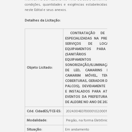
condições, quantidades e exigências estabelecidas
neste Edital e seus anexos.
Detalhes da Licitação:
CONTRATAÇÃO DE EMPRESAS
ESPECIALIZADAS NA PRESTAÇÃO DE
SERVIÇOS DE LOCAÇÃO DE
EQUIPAMENTOS PARA EVENTOS:
(SANITÁRIOS QUÍMICOS,
EQUIPAMENTOS
SONORIZAÇÃO/ILUMINAÇÃO, PAINEL
Objeto Licitado:
DE LED, CAMARINS PADRÃO E
CAMARIM MÓVEL, TENDAS COM
COBERTURAS, GERADOR DE ENERGIA E
PALCOS), DEVIDAMENTE MONTADOS
E INSTALADOS PARA ATENDER AOS
EVENTOS DA PREFEITURA MUNICIPAL
DE ALEGRE NO ANO DE 2024.
Cód. CidadES/TCE-ES:
2024.004E0700001.02.0001
Modalidade:
Pregão, na forma Eletrônica
Situação:
Em andamento