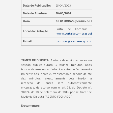
Data de Publicação:
25/04/2023
Data de Abertura:
10/05/2024
Hora :
08:01 HORAS (horário de Brasília)
Portal de Compras Públicas –
Local da Licitação:
www.portaldecompraspublicas.com.br
E-mail:
compras@alegre.es.gov.br
TEMPO DE DISPUTA
: A etapa de envio de lances na
sessão pública durará 15 (quinze) minutos, após
isso, o sistema encaminhará o aviso de fechamento
iminente dos lances e, transcorrido o período de até
dez minutos, aleatoriamente determinado, a
recepção de lances será automaticamente
encerrada, de acordo com o art. 33, do Decreto nº.
10.024, de 20 de setembro de 2019, por se tratar de
Modo de Disputa “ABERTO-FECHADO”.
Documentos: