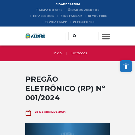
CIDADE JARDIM
MAPA DO SITE
DADOS ABERTOS
FACEBOOK
INSTAGRAM
YOUTUBE
WHATSAPP
TELEFONES
Início
Licitações
Abrir a barra de ferramentas
PREGÃO
ELETRÔNICO (RP) Nº
001/2024
25 DE ABRIL DE 2024