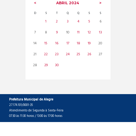
ABRIL
2024
D
S
T
Q
Q
S
S
1
2
3
4
5
6
7
8
9
10
11
12
13
14
15
16
17
18
19
20
21
22
23
24
25
26
27
28
29
30
Prefeitura Municipal de Alegre
27.174.101/0001-35
Atendimento de Segunda à Sexta-Feira
07:30 às 11:30 horas / 13:00 às 17:00 horas