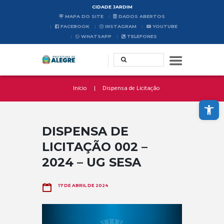
CIDADE JARDIM
MAPA DO SITE
DADOS ABERTOS
FACEBOOK
INSTAGRAM
YOUTUBE
WHATSAPP
TELEFONES
Início
Dispensa de Licitação
Abrir a barra de ferramentas
DISPENSA DE
LICITAÇÃO 002 –
2024 – UG SESA
17 DE ABRIL DE 2024