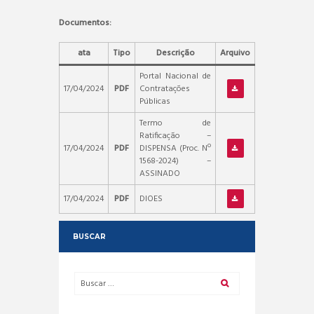
Documentos:
ata
Tipo
Descrição
Arquivo
Portal Nacional de
17/04/2024
PDF
Contratações
Públicas
Termo de
Ratificação –
17/04/2024
PDF
DISPENSA (Proc. Nº
1568-2024) –
ASSINADO
17/04/2024
PDF
DIOES
BUSCAR