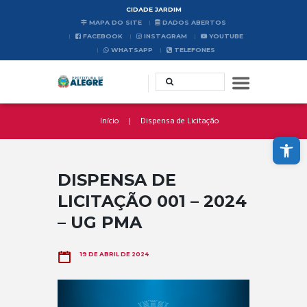
CIDADE JARDIM
MAPA DO SITE
DADOS ABERTOS
FACEBOOK
INSTAGRAM
YOUTUBE
WHATSAPP
TELEFONES
Início
Dispensa de Licitação
Abrir a barra de ferramentas
DISPENSA DE
LICITAÇÃO 001 – 2024
– UG PMA
19 DE ABRIL DE 2024