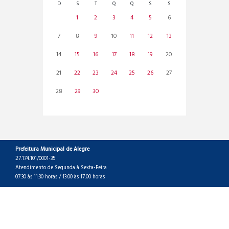
D
S
T
Q
Q
S
S
1
2
3
4
5
6
7
8
9
10
11
12
13
14
15
16
17
18
19
20
21
22
23
24
25
26
27
28
29
30
Prefeitura Municipal de Alegre
27.174.101/0001-35
Atendimento de Segunda à Sexta-Feira
07:30 às 11:30 horas / 13:00 às 17:00 horas