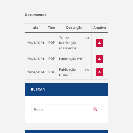
Documentos:
ata
Tipo
Descrição
Arquivo
Termo de
19/04/2024
PDF
Ratificação
(assinado)
19/04/2024
PDF
Publicação PNCP
Publicação no
19/04/2024
PDF
DOM/ES
BUSCAR