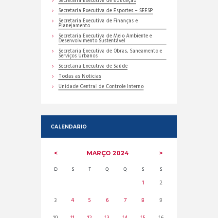
Secretaria Executiva de Educação
Secretaria Executiva de Esportes – SEESP
Secretaria Executiva de Finanças e
Planejamento
Secretaria Executiva de Meio Ambiente e
Desenvolvimento Sustentável
Secretaria Executiva de Obras, Saneamento e
Serviços Urbanos
Secretaria Executiva de Saúde
Todas as Noticias
Unidade Central de Controle Interno
CALENDARIO
MARÇO
2024
D
S
T
Q
Q
S
S
1
2
3
4
5
6
7
8
9
10
11
12
13
14
15
16