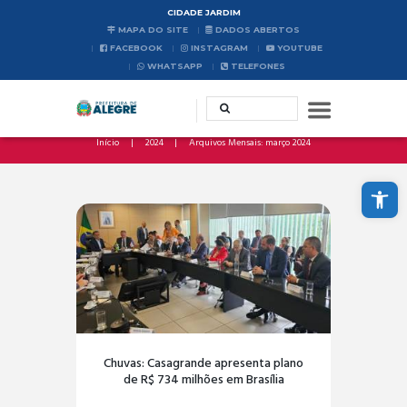
CIDADE JARDIM
MAPA DO SITE
DADOS ABERTOS
FACEBOOK
INSTAGRAM
YOUTUBE
WHATSAPP
TELEFONES
Início
2024
Arquivos Mensais: março 2024
Abrir a barra de ferramentas
Chuvas: Casagrande apresenta plano
de R$ 734 milhões em Brasília