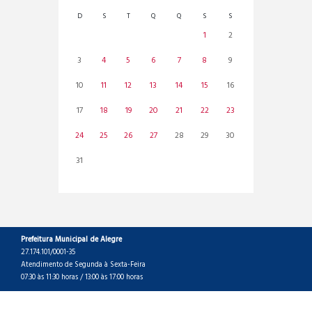
D
S
T
Q
Q
S
S
1
2
3
4
5
6
7
8
9
10
11
12
13
14
15
16
17
18
19
20
21
22
23
24
25
26
27
28
29
30
31
Prefeitura Municipal de Alegre
27.174.101/0001-35
Atendimento de Segunda à Sexta-Feira
07:30 às 11:30 horas / 13:00 às 17:00 horas