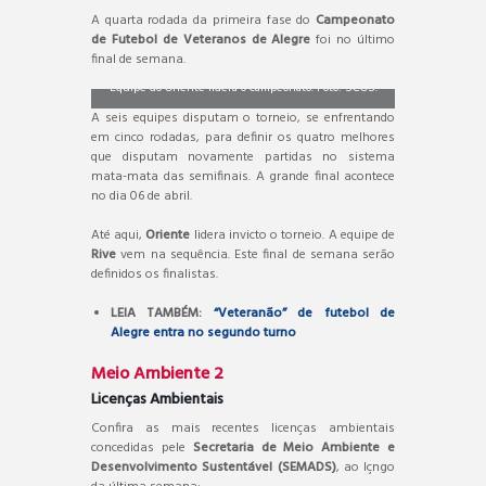
A quarta rodada da primeira fase do
Campeonato
de Futebol de Veteranos de Alegre
foi no último
final de semana.
Equipe do Oriente lidera o campeonato. Foto: SCOS.
A seis equipes disputam o torneio, se enfrentando
em cinco rodadas, para definir os quatro melhores
que disputam novamente partidas no sistema
mata-mata das semifinais. A grande final acontece
no dia 06 de abril.
Até aqui,
Oriente
lidera invicto o torneio. A equipe de
Rive
vem na sequência. Este final de semana serão
definidos os finalistas.
LEIA TAMBÉM:
“Veteranão” de futebol de
Alegre entra no segundo turno
Meio Ambiente 2
Licenças Ambientais
Confira as mais recentes licenças ambientais
concedidas pele
Secretaria de Meio Ambiente e
Desenvolvimento Sustentável (SEMADS)
, ao lçngo