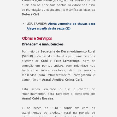
Comunicação Social (SCOS)
, no link abaixo e saiba
quais são os principais pontos da cidade sob risco
de inundação ou deslizamento e confira as dicas da
Defesa Civil
.
LEIA TAMBÉM:
Alerta vermelho de chuvas para
Alegre a partir desta sexta (22)
Obras e Serviços
Drenagem e manutenções
Por meio da
Secretaria de Desenvolvimento Rural
(SEDER),
estão sendo realizados patrolamentos nos
distritos de
Café
e
Feliz Lembrança
, além de
correção em pontos críticos, com prioridade nos
trechos de linhas escolares, além de serviços
realizados com retroescavadeira, carregadeira e
caminhão em
Araraí
,
Anutiba
,
Celina
,
Café
.
Está sendo realizado o que e chama de
“manilhamento”, para favorecer a drenagem em
Araraí
,
Café
e
Roseira
.
E as ações da SEDER continuam com os
atendimentos ao produtor rural na puxada de