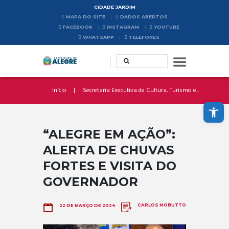
CIDADE JARDIM
MAPA DO SITE
DADOS ABERTOS
FACEBOOK
INSTAGRAM
YOUTUBE
WHATSAPP
TELEFONES
Início
Secretaria Executiva de Cultura, Turismo e...
Abrir a barra de ferramentas
“ALEGRE EM AÇÃO”:
ALERTA DE CHUVAS
FORTES E VISITA DO
GOVERNADOR
CARLOS MOBUTTO
22 DE MARÇO DE 2024