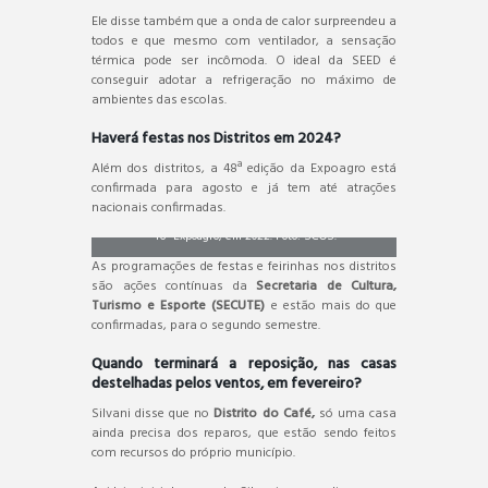
Ele disse também que a onda de calor surpreendeu a
todos e que mesmo com ventilador, a sensação
térmica pode ser incômoda. O ideal da SEED é
conseguir adotar a refrigeração no máximo de
ambientes das escolas.
Haverá festas nos Distritos em 2024?
Além dos distritos, a 48ª edição da Expoagro está
confirmada para agosto e já tem até atrações
nacionais confirmadas.
46ª Expoagro, em 2022. Foto: SCOS.
As programações de festas e feirinhas nos distritos
são ações contínuas da
Secretaria de Cultura,
Turismo e Esporte (SECUTE)
e estão mais do que
confirmadas, para o segundo semestre.
Quando terminará a reposição, nas casas
destelhadas pelos ventos, em fevereiro?
Silvani disse que no
Distrito do Café,
só uma casa
ainda precisa dos reparos, que estão sendo feitos
com recursos do próprio município.