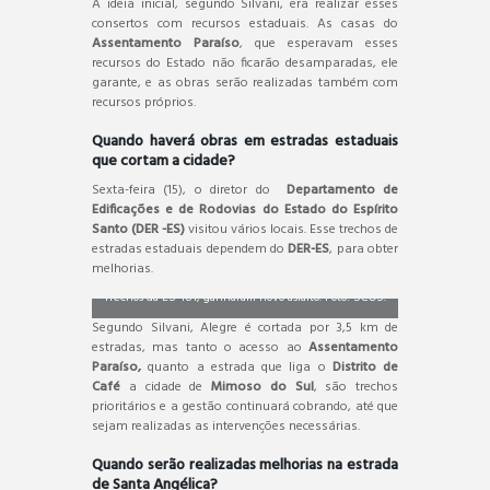
A ideia inicial, segundo Silvani, era realizar esses
consertos com recursos estaduais. As casas do
Assentamento Paraíso
, que esperavam esses
recursos do Estado não ficarão desamparadas, ele
garante, e as obras serão realizadas também com
recursos próprios.
Quando haverá obras em estradas estaduais
que cortam a cidade?
Sexta-feira (15), o diretor do
Departamento de
Edificações e de Rodovias do Estado do Espírito
Santo (DER -ES)
visitou vários locais. Esse trechos de
estradas estaduais dependem do
DER-ES
, para obter
melhorias.
Trechos da ES-181, ganharam novo asfalto. Foto: SCOS.
Segundo Silvani, Alegre é cortada por 3,5 km de
estradas, mas tanto o acesso ao
Assentamento
Paraíso,
quanto a estrada que liga o
Distrito de
Café
a cidade de
Mimoso do Sul
, são trechos
prioritários e a gestão continuará cobrando, até que
sejam realizadas as intervenções necessárias.
Quando serão realizadas melhorias na estrada
de Santa Angélica?