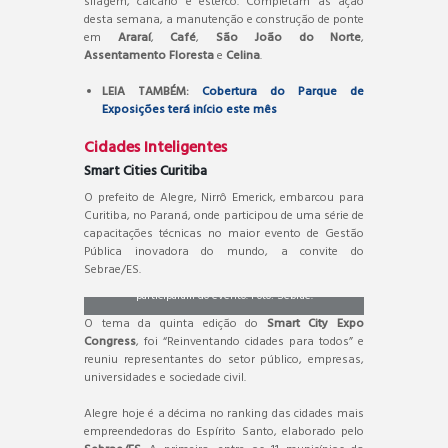
silagem, calcário e esterco. Completam as ação
desta semana, a manutenção e construção de ponte
em
Araraí
,
Café
,
São João do Norte
,
Assentamento Floresta
e
Celina
.
LEIA TAMBÉM:
Cobertura do Parque de
Exposições terá início este mês
Cidades Inteligentes
Smart Cities Curitiba
O prefeito de Alegre, Nirrô Emerick, embarcou para
Curitiba, no Paraná, onde participou de uma série de
capacitações técnicas no maior evento de Gestão
Pública inovadora do mundo, a convite do
Além de Nirrô, outros 16 prefeitos capixabas
Sebrae/ES.
participaram do evento. Foto: Sebrae.
O tema da quinta edição do
Smart City Expo
Congress
, foi “Reinventando cidades para todos” e
reuniu representantes do setor público, empresas,
universidades e sociedade civil.
Alegre hoje é a décima no ranking das cidades mais
empreendedoras do Espírito Santo, elaborado pelo