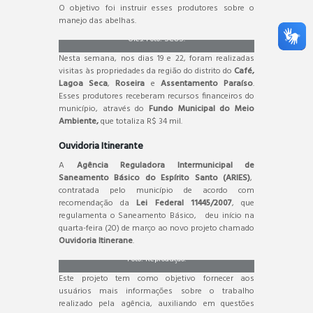
O objetivo foi instruir esses produtores sobre o
Centro de Ciências Agrárias e Engenharias (CCAE) da
manejo das abelhas.
Ufes. Foto: SCOS.
Nesta semana, nos dias 19 e 22, foram realizadas
visitas às propriedades da região do distrito do
Café,
Lagoa Seca
,
Roseira
e
Assentamento Paraíso
.
Esses produtores receberam recursos financeiros do
município, através do
Fundo Municipal do Meio
Ambiente,
que totaliza R$ 34 mil.
Ouvidoria Itinerante
A
Agência Reguladora Intermunicipal de
Saneamento Básico do Espírito Santo (ARIES)
,
contratada pelo município de acordo com
recomendação da
Lei Federal 11445/2007
, que
regulamenta o Saneamento Básico, deu início na
quarta-feira (20) de março ao novo projeto chamado
Ouvidoria Itinerane
.
Foto: Reprodução.
Este projeto tem como objetivo fornecer aos
usuários mais informações sobre o trabalho
realizado pela agência, auxiliando em questões