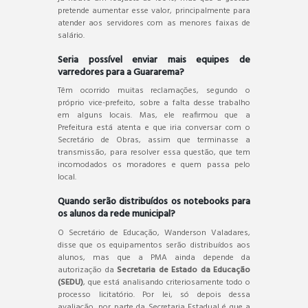
pretende aumentar esse valor, principalmente para
atender aos servidores com as menores faixas de
salário.
Seria possível enviar mais equipes de
varredores para a Guararema?
Têm ocorrido muitas reclamações, segundo o
próprio vice-prefeito, sobre a falta desse trabalho
em alguns locais. Mas, ele reafirmou que a
Prefeitura está atenta e que iria conversar com o
Secretário de Obras, assim que terminasse a
transmissão, para resolver essa questão, que tem
incomodados os moradores e quem passa pelo
local.
Quando serão distribuídos os notebooks para
os alunos da rede municipal?
O Secretário de Educação, Wanderson Valadares,
disse que os equipamentos serão distribuídos aos
alunos, mas que a PMA ainda depende da
autorização da
Secretaria de Estado da Educação
(SEDU)
, que está analisando criteriosamente todo o
processo licitatório. Por lei, só depois dessa
avaliação, por parte da Secretaria Estadual é que a