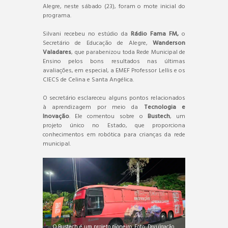
Alegre, neste sábado (23), foram o mote inicial do
programa.
Silvani recebeu no estúdio da
Rádio Fama FM,
o
Secretário de Educação de Alegre,
Wanderson
Valadares
, que parabenizou toda Rede Municipal de
Ensino pelos bons resultados nas últimas
avaliações, em especial, a EMEF Professor Lellis e os
CIECS de Celina e Santa Angélica.
O secretário esclareceu alguns pontos relacionados
à aprendizagem por meio da
Tecnologia e
Inovação
. Ele comentou sobre o
Bustech
, um
projeto único no Estado, que proporciona
conhecimentos em robótica para crianças da rede
municipal.
O Bustech é um projeto pioneiro. Foto: Divulgação.