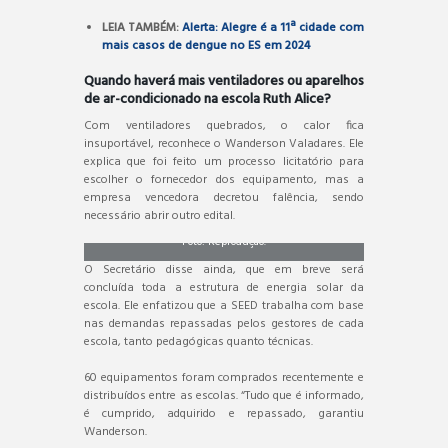
LEIA TAMBÉM:
Alerta: Alegre é a 11ª cidade com
mais casos de dengue no ES em 2024
Quando haverá mais ventiladores ou aparelhos
de ar-condicionado na escola Ruth Alice?
Com ventiladores quebrados, o calor fica
insuportável, reconhece o Wanderson Valadares. Ele
explica que foi feito um processo licitatório para
escolher o fornecedor dos equipamento, mas a
empresa vencedora decretou falência, sendo
necessário abrir outro edital.
Foto: Reprodução.
O Secretário disse ainda, que em breve será
concluída toda a estrutura de energia solar da
escola. Ele enfatizou que a SEED trabalha com base
nas demandas repassadas pelos gestores de cada
escola, tanto pedagógicas quanto técnicas.
60 equipamentos foram comprados recentemente e
distribuídos entre as escolas. “Tudo que é informado,
é cumprido, adquirido e repassado, garantiu
Wanderson.