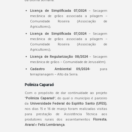
da última semana:
Licença de Simplificada 07/2024
– Secagem
mecânica de grãos associada a pilagem –
Comunidade Roseira (Associação de
Agricultores);
Licença de Simplificada 07/2024
– Secagem
mecânica de grãos associada a pilagem –
Comunidade Roseira (Associação de
Agricultores);
Licença de Regularização 08/2024
– Secagem
mecânica de grãos – Comunidade de Jerusalém).
Cadastro Ambiental 09/2024-
para
terraplanagem – Alto da Serra.
Poliniza Caparaó
Com o propósito de dar continuidade ao projeto
“
Poliniza Caparaó
“, do qual o município é parceiro
da
Universidade Federal do Espírito Santo (UFES)
,
nos dias 15 e 16 de março foram realizadas visitas
para prestação de Assistência Técnica aos
produtores rurais dos assentamentos
Floresta
,
Araraí
e
Feliz Lembrança
.
Projeto de Extensão Poliniza Caparaó, vinculado ao