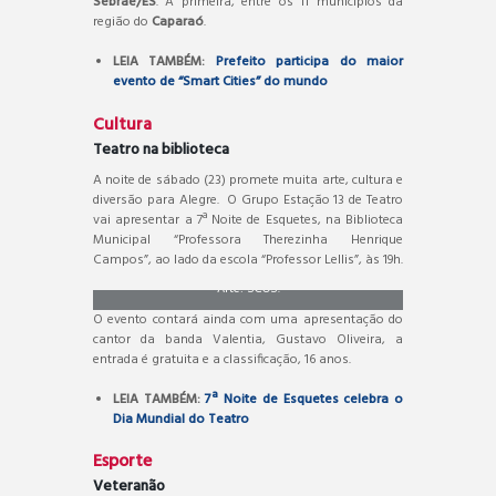
Sebrae/ES
. A primeira, entre os 11 municípios da
região do
Caparaó
.
LEIA TAMBÉM:
Prefeito participa do maior
evento de “Smart Cities” do mundo
Cultura
Teatro na biblioteca
A noite de sábado (23) promete muita arte, cultura e
diversão para Alegre. O Grupo Estação 13 de Teatro
vai apresentar a 7ª Noite de Esquetes, na Biblioteca
Municipal “Professora Therezinha Henrique
Campos”, ao lado da escola “Professor Lellis”, às 19h.
Arte: SCOS.
O evento contará ainda com uma apresentação do
cantor da banda Valentia, Gustavo Oliveira, a
entrada é gratuita e a classificação, 16 anos.
LEIA TAMBÉM:
7ª Noite de Esquetes celebra o
Dia Mundial do Teatro
Esporte
Veteranão