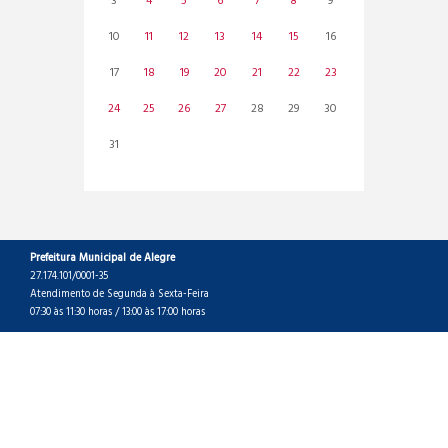
3
4
5
6
7
8
9
10
11
12
13
14
15
16
17
18
19
20
21
22
23
24
25
26
27
28
29
30
31
Prefeitura Municipal de Alegre
27.174.101/0001-35
Atendimento de Segunda à Sexta-Feira
07:30 às 11:30 horas / 13:00 às 17:00 horas