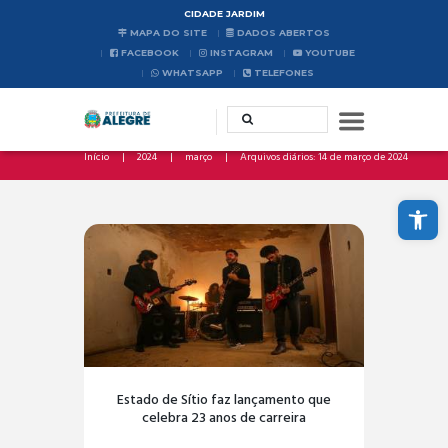
CIDADE JARDIM
MAPA DO SITE
DADOS ABERTOS
FACEBOOK
INSTAGRAM
YOUTUBE
WHATSAPP
TELEFONES
Início
2024
março
Arquivos diários: 14 de março de 2024
Abrir a barra de ferramentas
Estado de Sítio faz lançamento que
celebra 23 anos de carreira