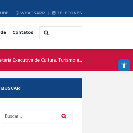
UBE
WHATSAPP
TELEFONES
ade
Contatos
Abrir a barra de ferramentas
etaria Executiva de Cultura, Turismo e...
BUSCAR