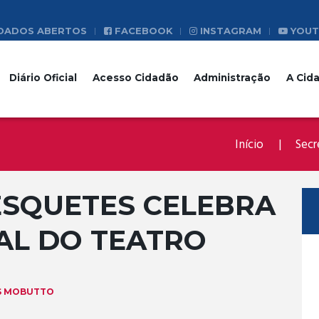
DADOS ABERTOS
FACEBOOK
INSTAGRAM
YOUT
Diário Oficial
Acesso Cidadão
Administração
A Cid
Início
Secr
 ESQUETES CELEBRA
AL DO TEATRO
S MOBUTTO