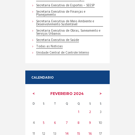
Secretaria Executiva de Esportes – SEESP
Secretaria Executiva de Finanças e
Planejamento
Secretaria Executiva de Meio Ambiente e
Desenvolvimento Sustentável
Secretaria Executiva de Obras, Saneamento e
Serviços Urbanos
Secretaria Executiva de Saúde
Todas as Noticias
Unidade Central de Controle Interno
CALENDARIO
FEVEREIRO
2024
D
S
T
Q
Q
S
S
1
2
3
4
5
6
7
8
9
10
11
12
13
14
15
16
17