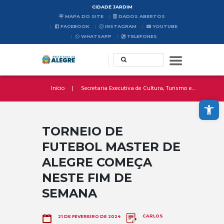
CIDADE JARDIM
MAPA DO SITE
DADOS ABERTOS
FACEBOOK
INSTAGRAM
YOUTUBE
WHATSAPP
TELEFONES
Início
Secretaria Executiva de Cultura, Turismo e...
Abrir a barra de ferramentas
TORNEIO DE
FUTEBOL MASTER DE
ALEGRE COMEÇA
NESTE FIM DE
SEMANA
CARLOS
21 DE FEVEREIRO DE 2024