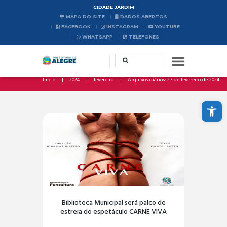
CIDADE JARDIM
MAPA DO SITE
DADOS ABERTOS
FACEBOOK
INSTAGRAM
YOUTUBE
WHATSAPP
TELEFONES
Início
2024
fevereiro
Arquivos diários: 27 de fevereiro de 2024
Abrir a barra de ferramentas
Biblioteca Municipal será palco de
estreia do espetáculo CARNE VIVA