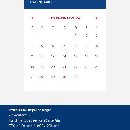
CALENDARIO
FEVEREIRO
2024
D
S
T
Q
Q
S
S
1
2
3
4
5
6
7
8
9
10
11
12
13
14
15
16
17
18
19
20
21
22
23
24
25
26
27
28
29
Prefeitura Municipal de Alegre
27.174.101/0001-35
Atendimento de Segunda à Sexta-Feira
07:30 às 11:30 horas / 13:00 às 17:00 horas