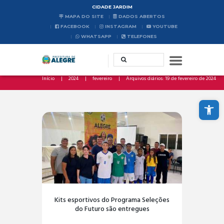
CIDADE JARDIM
MAPA DO SITE
DADOS ABERTOS
FACEBOOK
INSTAGRAM
YOUTUBE
WHATSAPP
TELEFONES
Início
2024
fevereiro
Arquivos diários: 19 de fevereiro de 2024
Abrir a barra de ferramentas
Kits esportivos do Programa Seleções
do Futuro são entregues