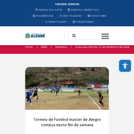
CIDADE JARDIM
MAPA DO SITE
DADOS ABERTOS
FACEBOOK
INSTAGRAM
YOUTUBE
WHATSAPP
TELEFONES
Início
2024
fevereiro
Arquivos diários: 21 de fevereiro de 2024
Abrir a barra de ferramentas
Torneio de Futebol master de Alegre
começa neste fim de semana