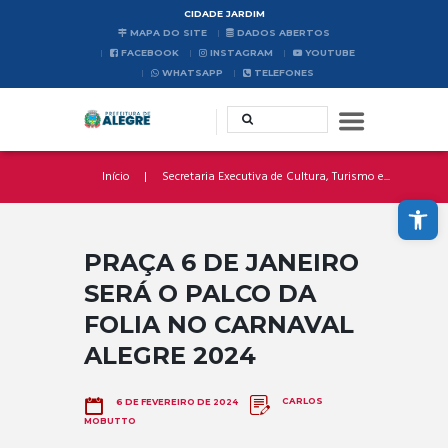
CIDADE JARDIM
MAPA DO SITE
DADOS ABERTOS
FACEBOOK
INSTAGRAM
YOUTUBE
WHATSAPP
TELEFONES
Início
Secretaria Executiva de Cultura, Turismo e...
Abrir a barra de ferramentas
PRAÇA 6 DE JANEIRO
SERÁ O PALCO DA
FOLIA NO CARNAVAL
ALEGRE 2024
CARLOS
6 DE FEVEREIRO DE 2024
MOBUTTO