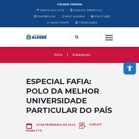
CIDADE JARDIM
MAPA DO SITE
DADOS ABERTOS
FACEBOOK
INSTAGRAM
YOUTUBE
WHATSAPP
TELEFONES
Início
Autarquias
Abrir a barra de ferramentas
ESPECIAL FAFIA:
POLO DA MELHOR
UNIVERSIDADE
PARTICULAR DO PAÍS
CARLOS
23 DE FEVEREIRO DE 2024
MOBUTTO