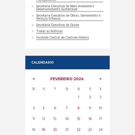
Planejamento
Secretaria Executiva de Meio Ambiente e
Desenvolvimento Sustentável
Secretaria Executiva de Obras, Saneamento e
Serviços Urbanos
Secretaria Executiva de Saúde
Todas as Noticias
Unidade Central de Controle Interno
CALENDARIO
FEVEREIRO
2024
D
S
T
Q
Q
S
S
1
2
3
4
5
6
7
8
9
10
11
12
13
14
15
16
17
18
19
20
21
22
23
24