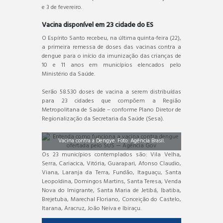
e 3 de fevereiro.
Vacina disponível em 23 cidade do ES
O Espírito Santo recebeu, na última quinta-feira (22),
a primeira remessa de doses das vacinas contra a
dengue para o início da imunização das crianças de
10 e 11 anos em municípios elencados pelo
Ministério da Saúde.
Serão 58.530 doses de vacina a serem distribuídas
para 23 cidades que compõem a Região
Metropolitana de Saúde – conforme Plano Diretor de
Regionalização da Secretaria da Saúde (Sesa).
Vacina contra a Dengye. Foto: Agência Brasil.
Os 23 municípios contemplados são: Vila Velha,
Serra, Cariacica, Vitória, Guarapari, Afonso Claudio,
Viana, Laranja da Terra, Fundão, Itaguaçu, Santa
Leopoldina, Domingos Martins, Santa Teresa, Venda
Nova do Imigrante, Santa Maria de Jetibá, Ibatiba,
Brejetuba, Marechal Floriano, Conceição do Castelo,
Itarana, Aracruz, João Neiva e Ibiraçu.