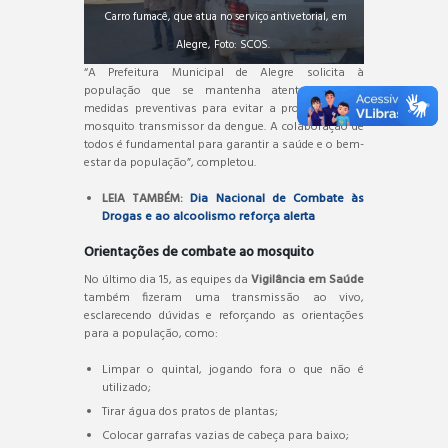
Carro fumacê, que atua no serviço antivetorial, em
Alegre, Foto: SCOS.
“A Prefeitura Municipal de Alegre solicita à
população que se mantenha atenta e adote
medidas preventivas para evitar a proliferação do
mosquito transmissor da dengue. A colaboração de
todos é fundamental para garantir a saúde e o bem-
estar da população”, completou.
LEIA TAMBÉM:
Dia Nacional de Combate às
Drogas e ao alcoolismo reforça alerta
Orientações de combate ao mosquito
No último dia 15, as equipes da
Vigilância em Saúde
também fizeram uma transmissão ao vivo,
esclarecendo dúvidas e reforçando as orientações
para a população, como:
Limpar o quintal, jogando fora o que não é
utilizado;
Tirar água dos pratos de plantas;
Colocar garrafas vazias de cabeça para baixo;