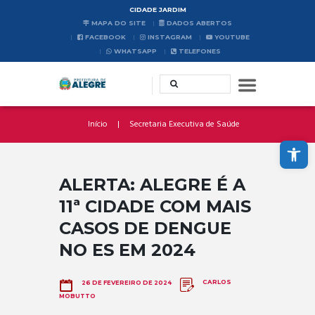
CIDADE JARDIM
MAPA DO SITE
DADOS ABERTOS
FACEBOOK
INSTAGRAM
YOUTUBE
WHATSAPP
TELEFONES
Início
Secretaria Executiva de Saúde
Abrir a barra de ferramentas
ALERTA: ALEGRE É A
11ª CIDADE COM MAIS
CASOS DE DENGUE
NO ES EM 2024
CARLOS
26 DE FEVEREIRO DE 2024
MOBUTTO