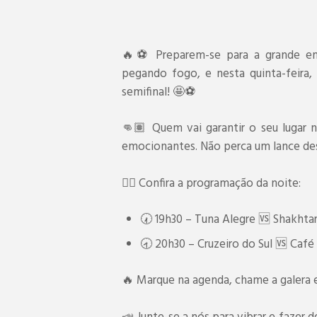
🔥⚽ Preparem-se para a grande em
pegando fogo, e nesta quinta-feira,
semifinal! 🤩⚽
👊🏽 Quem vai garantir o seu lugar 
emocionantes. Não perca um lance des
👉🏽 Confira a programação da noite:
🕢 19h30 – Tuna Alegre 🆚 Shakhta
🕣 20h30 – Cruzeiro do Sul 🆚 Café
🔥 Marque na agenda, chame a galera e