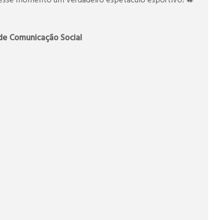
r desse momento um verdadeiro espetáculo esportivo! ⚽
de Comunicação Social