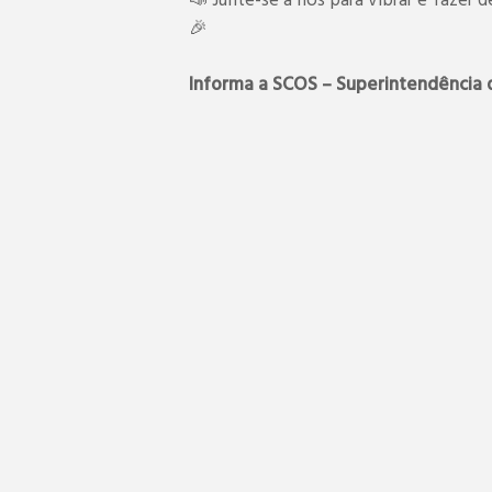
📣 Junte-se a nós para vibrar e faze
🎉
Informa a SCOS – Superintendência 