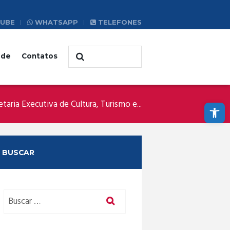
UBE
WHATSAPP
TELEFONES
ade
Contatos
Abrir a barra de ferramentas
etaria Executiva de Cultura, Turismo e...
BUSCAR