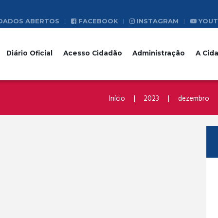
DADOS ABERTOS
FACEBOOK
INSTAGRAM
YOUT
Diário Oficial
Acesso Cidadão
Administração
A Cid
Início
2023
dezembro