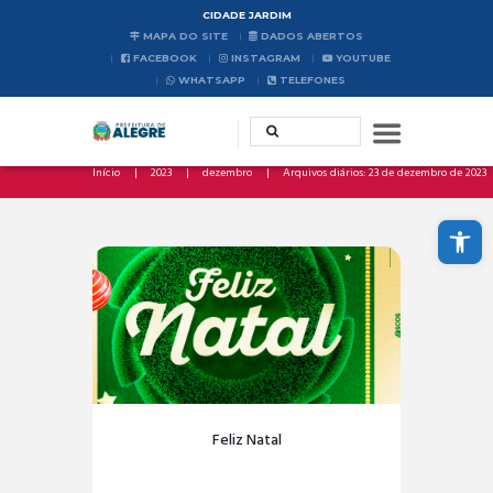
CIDADE JARDIM
MAPA DO SITE
DADOS ABERTOS
FACEBOOK
INSTAGRAM
YOUTUBE
WHATSAPP
TELEFONES
Início
2023
dezembro
Arquivos diários: 23 de dezembro de 2023
Abrir a barra de ferramentas
Feliz Natal