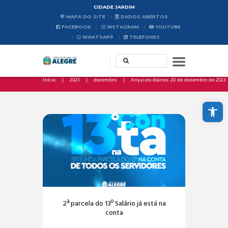
CIDADE JARDIM
MAPA DO SITE
DADOS ABERTOS
FACEBOOK
INSTAGRAM
YOUTUBE
WHATSAPP
TELEFONES
Início
2023
dezembro
Arquivos diários: 20 de dezembro de 2023
Abrir a barra de ferramentas
2ª parcela do 13º Salário já está na
conta