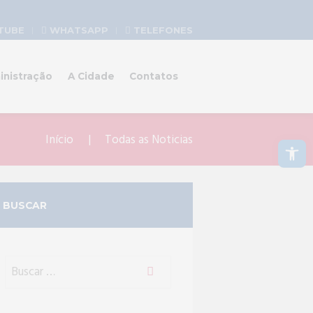
TUBE
WHATSAPP
TELEFONES
inistração
A Cidade
Contatos
Abrir a barra de ferramentas
Início
Todas as Noticias
BUSCAR