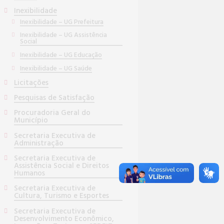
Inexibilidade
Inexibilidade – UG Prefeitura
Inexibilidade – UG Assistência
Social
Inexibilidade – UG Educação
Inexibilidade – UG Saúde
Licitações
Pesquisas de Satisfação
Procuradoria Geral do
Município
Secretaria Executiva de
Administração
Secretaria Executiva de
Assistência Social e Direitos
Humanos
Secretaria Executiva de
Cultura, Turismo e Esportes
Secretaria Executiva de
Desenvolvimento Econômico,