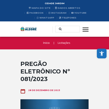
CIDADE JARDIM
MAPA DO SITE
DADOS ABERTOS
FACEBOOK
INSTAGRAM
YOUTUBE
WHATSAPP
TELEFONES
Início
Licitações
Abrir a barra de ferramentas
PREGÃO
ELETRÔNICO Nº
081/2023
28 DE DEZEMBRO DE 2023