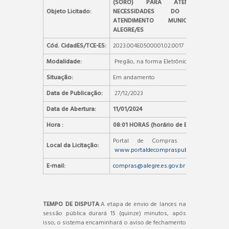
(SORO) PARA ATENDER AS
Objeto Licitado:
NECESSIDADES DO PRONTO
ATENDIMENTO MUNICIPAL DE
ALEGRE/ES
Cód. CidadES/TCE-ES:
2023.004E0500001.02.0017
Modalidade:
Pregão, na forma Eletrônica
Situação:
Em andamento
Data de Publicação:
27/12/2023
Data de Abertura:
11/01/2024
Hora :
08:01 HORAS (horário de Brasília)
Portal de Compras Públicas –
Local da Licitação:
www.portaldecompraspublicas.com.br
E-mail:
compras@alegre.es.gov.br
TEMPO DE DISPUTA
:A etapa de envio de lances na
sessão pública durará 15 (quinze) minutos, após
isso, o sistema encaminhará o aviso de fechamento