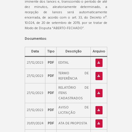
iminente dos lances e, transcorrido o período de até
dez minutos, aleatoriamente determinado, a
recepção de lances será automaticamente
encerrada, de acordo com o art. 33, do Decreto nº.
10.024, de 20 de setembro de 2019, por se tratar de
Modo de Disputa “ABERTO-FECHADO”.
Documentos:
Data
Tipo
Descrição
Arquivo
27/12/2023
PDF
EDITAL
TERMO DE
27/12/2023
PDF
REFERÊNCIA
RELATÓRIO DE
27/12/2023
PDF
ITENS
CADASTRADOS
AVISO DE
27/12/2023
PDF
LICITAÇÃO
31/01/2024
PDF
ATA DE PROPOSTA