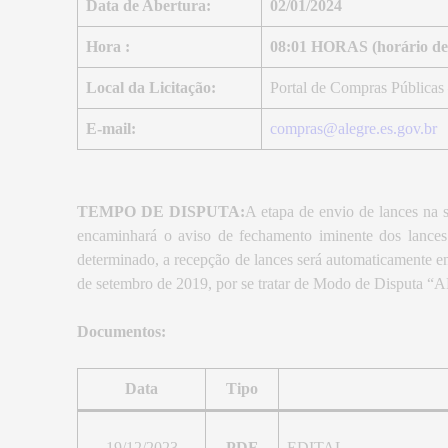
Data de Abertura:
02/01/2024
Hora :
08:01 HORAS (horário de 
Local da Licitação:
Portal de Compras Públicas
E-mail:
compras@alegre.es.gov.br
TEMPO DE DISPUTA:
A etapa de envio de lances na s
encaminhará o aviso de fechamento iminente dos lances 
determinado, a recepção de lances será automaticamente en
de setembro de 2019, por se tratar de Modo de Dispu
Documentos:
Data
Tipo
19/12/2023
PDF
EDITAL