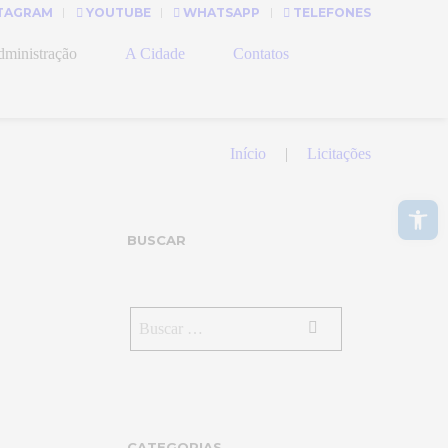
TAGRAM
YOUTUBE
WHATSAPP
TELEFONES
ministração
A Cidade
Contatos
Início
Licitações
Abrir a barra de ferramentas
BUSCAR
CATEGORIAS