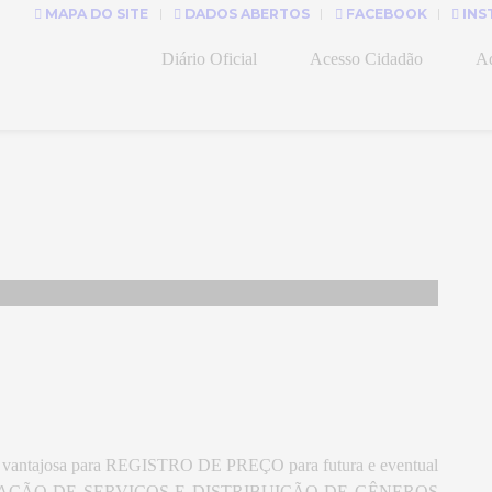
MAPA DO SITE
DADOS ABERTOS
FACEBOOK
INS
Diário Oficial
Acesso Cidadão
Ad
mais vantajosa para REGISTRO DE PREÇO para futura e eventual
AÇÃO DE SERVIÇOS E DISTRIBUIÇÃO DE GÊNEROS