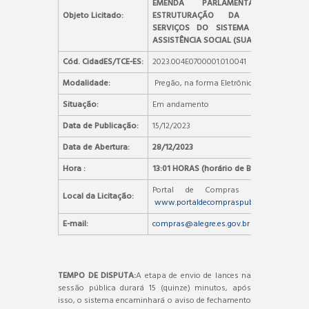
EMENDA PARLAMENTAR PARA
Objeto Licitado:
ESTRUTURAÇÃO DA REDE DE
SERVIÇOS DO SISTEMA ÚNICO DE
ASSISTÊNCIA SOCIAL (SUAS)
Cód. CidadES/TCE-ES:
2023.004E0700001.01.0041
Modalidade:
Pregão, na forma Eletrônica
Situação:
Em andamento
Data de Publicação:
15/12/2023
Data de Abertura:
28/12/2023
Hora :
13:01 HORAS (horário de Brasília)
Portal de Compras Públicas –
Local da Licitação:
www.portaldecompraspublicas.com.br
E-mail:
compras@alegre.es.gov.br
TEMPO DE DISPUTA:
A etapa de envio de lances na
sessão pública durará 15 (quinze) minutos, após
isso, o sistema encaminhará o aviso de fechamento