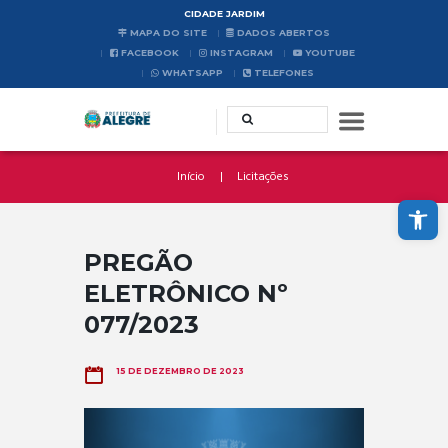
CIDADE JARDIM
MAPA DO SITE
DADOS ABERTOS
FACEBOOK
INSTAGRAM
YOUTUBE
WHATSAPP
TELEFONES
Início
Licitações
Abrir a barra de ferramentas
PREGÃO
ELETRÔNICO Nº
077/2023
15 DE DEZEMBRO DE 2023