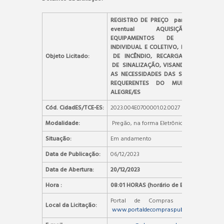
REGISTRO DE PREÇO para futura e
eventual AQUISIÇÃO DE
EQUIPAMENTOS DE PROTEÇÃO
INDIVIDUAL E COLETIVO, EXTINTORES
Objeto Licitado:
DE INCÊNDIO, RECARGAS E PLACAS
DE SINALIZAÇÃO, VISANDO ATENDER
AS NECESSIDADES DAS SECRETARIAS
REQUERENTES DO MUNICÍPIO DE
ALEGRE/ES
Cód. CidadES/TCE-ES:
2023.004E0700001.02.0027
Modalidade:
Pregão, na forma Eletrônica
Situação:
Em andamento
Data de Publicação:
06/12/2023
Data de Abertura:
20/12/2023
Hora :
08:01 HORAS (horário de Brasília)
Portal de Compras Públicas –
Local da Licitação:
www.portaldecompraspublicas.com.br