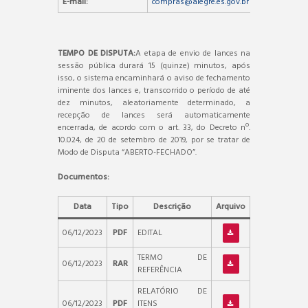
E-mail:
compras@alegre.es.gov.br
TEMPO DE DISPUTA:
A etapa de envio de lances na
sessão pública durará 15 (quinze) minutos, após
isso, o sistema encaminhará o aviso de fechamento
iminente dos lances e, transcorrido o período de até
dez minutos, aleatoriamente determinado, a
recepção de lances será automaticamente
encerrada, de acordo com o art. 33, do Decreto nº.
10.024, de 20 de setembro de 2019, por se tratar de
Modo de Disputa “ABERTO-FECHADO”.
Documentos:
Data
Tipo
Descrição
Arquivo
06/12/2023
PDF
EDITAL
TERMO DE
06/12/2023
RAR
REFERÊNCIA
RELATÓRIO DE
06/12/2023
PDF
ITENS