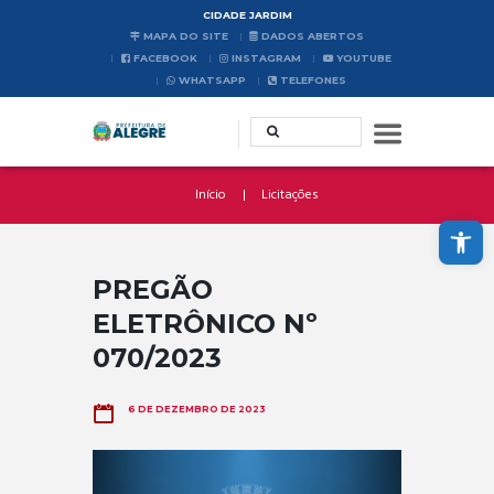
CIDADE JARDIM
MAPA DO SITE
DADOS ABERTOS
FACEBOOK
INSTAGRAM
YOUTUBE
WHATSAPP
TELEFONES
Início
Licitações
Abrir a barra de ferramentas
PREGÃO
ELETRÔNICO Nº
070/2023
6 DE DEZEMBRO DE 2023