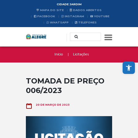
CIDADE JARDIM
MAPA DO SITE
DADOS ABERTOS
FACEBOOK
INSTAGRAM
YOUTUBE
WHATSAPP
TELEFONES
Início
Licitações
Abrir a barra de ferramentas
TOMADA DE PREÇO
006/2023
20 DE MARÇO DE 2023