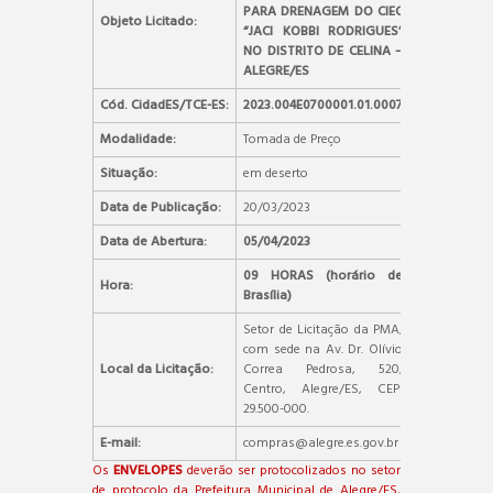
PARA DRENAGEM DO CIEC
Objeto Licitado:
“JACI KOBBI RODRIGUES”
NO DISTRITO DE CELINA –
ALEGRE/ES
Cód. CidadES/TCE-ES:
2023.004E0700001.01.0007
Modalidade:
Tomada de Preço
Situação:
em deserto
Data de Publicação:
20/03/2023
Data de Abertura:
05/04/2023
09 HORAS (horário de
Hora:
Brasília)
Setor de Licitação da PMA,
com sede na Av. Dr. Olívio
Local da Licitação:
Correa Pedrosa, 520,
Centro, Alegre/ES, CEP:
29.500-000.
E-mail:
compras@alegre.es.gov.br
Os
ENVELOPES
deverão ser protocolizados no setor
de protocolo da Prefeitura Municipal de Alegre/ES,