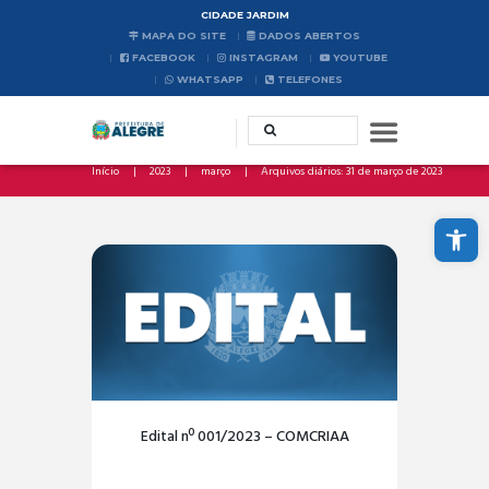
CIDADE JARDIM
MAPA DO SITE
DADOS ABERTOS
FACEBOOK
INSTAGRAM
YOUTUBE
WHATSAPP
TELEFONES
Início
2023
março
Arquivos diários: 31 de março de 2023
Abrir a barra de ferramentas
Edital nº 001/2023 – COMCRIAA